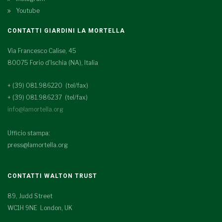
Youtube
CONTATTI GIARDINI LA MORTELLA
Via Francesco Calise, 45
80075 Forio d'Ischia (NA), Italia
+ (39) 081.986220 (tel/fax)
+ (39) 081.986237 (tel/fax)
info@lamortella.org
Ufficio stampa:
press@lamortella.org
CONTATTI WALTON TRUST
89, Judd Street
WC1H 9NE London, UK