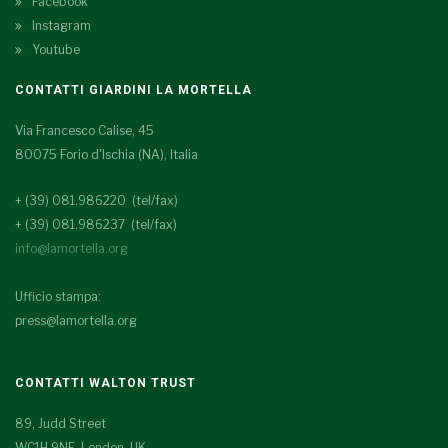
Facebook
Instagram
Youtube
CONTATTI GIARDINI LA MORTELLA
Via Francesco Calise, 45
80075 Forio d'Ischia (NA), Italia
+ (39) 081.986220 (tel/fax)
+ (39) 081.986237 (tel/fax)
info@lamortella.org
Ufficio stampa:
press@lamortella.org
CONTATTI WALTON TRUST
89, Judd Street
WC1H 9NE London, UK