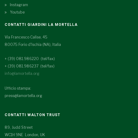
Instagram
Youtube
CONTATTI GIARDINI LA MORTELLA
Via Francesco Calise, 45
80075 Forio d'Ischia (NA), Italia
+ (39) 081.986220 (tel/fax)
+ (39) 081.986237 (tel/fax)
info@lamortella.org
Ufficio stampa:
press@lamortella.org
CONTATTI WALTON TRUST
89, Judd Street
WC1H 9NE London, UK