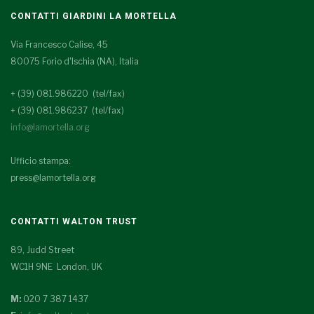
CONTATTI GIARDINI LA MORTELLA
Via Francesco Calise, 45
80075 Forio d'Ischia (NA), Italia
+ (39) 081.986220 (tel/fax)
+ (39) 081.986237 (tel/fax)
info@lamortella.org
Ufficio stampa:
press@lamortella.org
CONTATTI WALTON TRUST
89, Judd Street
WC1H 9NE London, UK
M:
020 7 387 1437