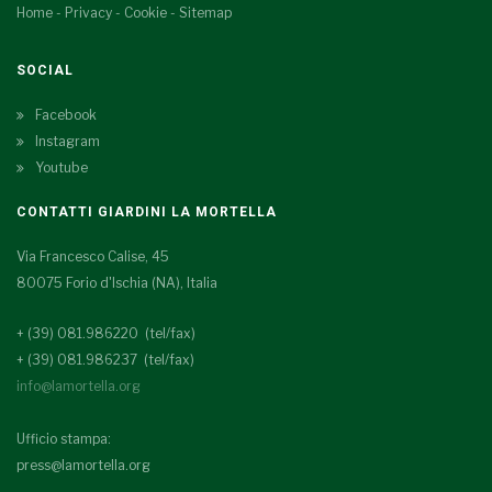
Home
-
Privacy
-
Cookie
-
Sitemap
SOCIAL
Facebook
Instagram
Youtube
CONTATTI GIARDINI LA MORTELLA
Via Francesco Calise, 45
80075 Forio d'Ischia (NA), Italia
+ (39) 081.986220 (tel/fax)
+ (39) 081.986237 (tel/fax)
info@lamortella.org
Ufficio stampa:
press@lamortella.org