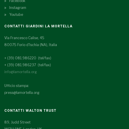
Facebook
Instagram
Youtube
CONTATTI GIARDINI LA MORTELLA
Via Francesco Calise, 45
80075 Forio d'Ischia (NA), Italia
+ (39) 081.986220 (tel/fax)
+ (39) 081.986237 (tel/fax)
info@lamortella.org
Ufficio stampa:
press@lamortella.org
CONTATTI WALTON TRUST
89, Judd Street