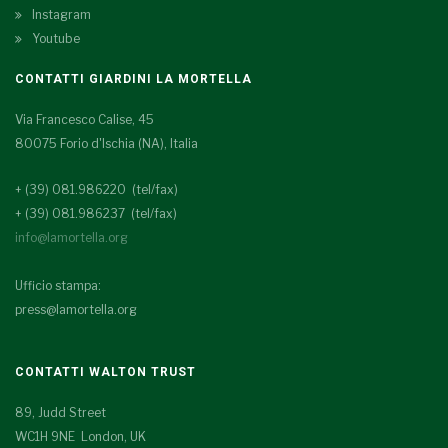
Instagram
Youtube
CONTATTI GIARDINI LA MORTELLA
Via Francesco Calise, 45
80075 Forio d'Ischia (NA), Italia
+ (39) 081.986220 (tel/fax)
+ (39) 081.986237 (tel/fax)
info@lamortella.org
Ufficio stampa:
press@lamortella.org
CONTATTI WALTON TRUST
89, Judd Street
WC1H 9NE London, UK