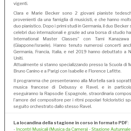
vigenti.
Clara e Marie Becker sono 2 giovani pianiste tedesch
provenienti da una famiglia di musicisti, e che hanno mol
duo pianistico. Dopo i primi studi in Germania, il duo Becker 
celebri duo internazionali e grazie ad una borsa di studio h
International Master Classes” con Tami Kanazaw
(Giappone/Israele). Hanno tenuto numerosi concerti anc
Germania, Francia, Italia, e nel 2019 hanno debuttato a N
Uniti.
Attualmente si stanno specializzando presso la Scuola di M
Bruno Canino e a Parigi con Isabelle e Florence Lafitte.
Il programma che presenteranno alla Mortella sarà soprattu
musica francese di Debussy e Ravel, e in particola
eseguiranno la Rapsodie Espagnole, straordinaria composi
l'amore del compositore per i ritmi popolari folcloristici sp
seguito orchestrato dallo stesso Ravel.
La locandina della stagione in corso in formato PDF
:
-
Incontri Musicali (Musica da Camera) - Stagione Autunnal