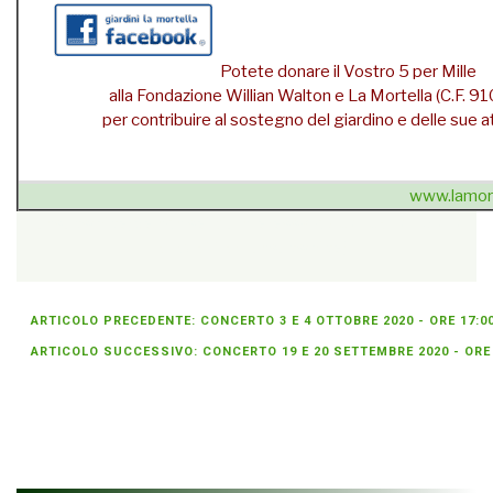
Potete donare il Vostro 5 per Mille
alla Fondazione Willian Walton e La Mortella (C.F.
per contribuire al sostegno del giardino e delle sue att
www.lamort
{unsubscribe}Se non sei più interessato
» cancellati dalla
newsletter
{/unsubscribe}
ARTICOLO PRECEDENTE: CONCERTO 3 E 4 OTTOBRE 2020 - ORE 17:0
ARTICOLO SUCCESSIVO: CONCERTO 19 E 20 SETTEMBRE 2020 - ORE