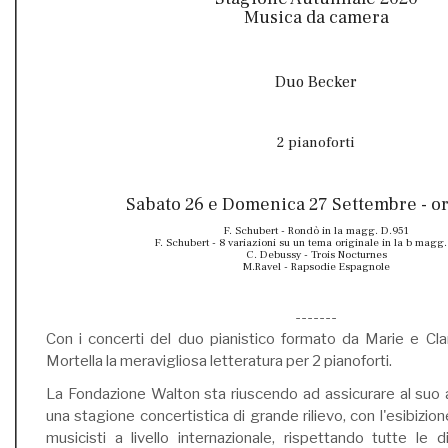
Musica da camera
Duo Becker
2 pianoforti
Sabato 26 e Domenica 27 Settembre - or
F. Schubert - Rondò in la magg. D.951
F. Schubert - 8 variazioni su un tema originale in la b magg
C. Debussy - Trois Nocturnes
M.Ravel - Rapsodie Espagnole
-------
Con i concerti del duo pianistico formato da Marie e Cla
Mortella la meravigliosa letteratura per 2 pianoforti.
La Fondazione Walton sta riuscendo ad assicurare al suo 
una stagione concertistica di grande rilievo, con l'esibizion
musicisti a livello internazionale, rispettando tutte le d