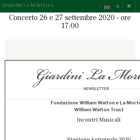
GIARDINI LA MORTELLA
Concerto 26 e 27 settembre 2020 - ore
17:00
{readonline}Questa e-mail contiene elementi grafici, se non li
vedi correttamente,
» guarda la versione online.
{/readonline}
Fondazione William Walton e La Morte
William Walton Trust
Incontri Musicali
Stagione Autunnale 2020