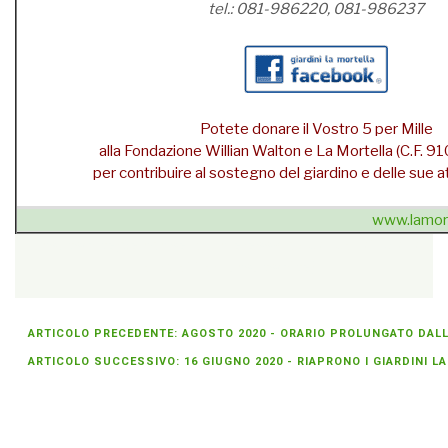
tel.: 081-986220, 081-986237
Potete donare il Vostro 5 per Mille
alla Fondazione Willian Walton e La Mortella (C.F.
per contribuire al sostegno del giardino e delle sue att
www.lamort
{unsubscribe}Se non sei più interessato
» cancellati dalla
newsletter
{/unsubscribe}
ARTICOLO PRECEDENTE: AGOSTO 2020 - ORARIO PROLUNGATO DALLE
ARTICOLO SUCCESSIVO: 16 GIUGNO 2020 - RIAPRONO I GIARDINI 