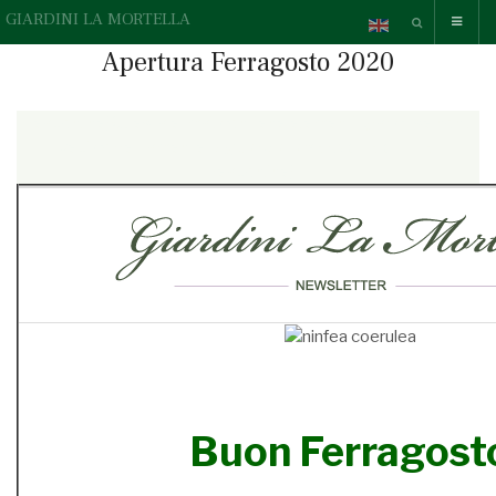
GIARDINI LA MORTELLA
Apertura Ferragosto 2020
{readonline}Questa e-mail contiene elementi grafici, se non li
vedi correttamente,
» guarda la versione online.
{/readonline}
Buon Ferragost