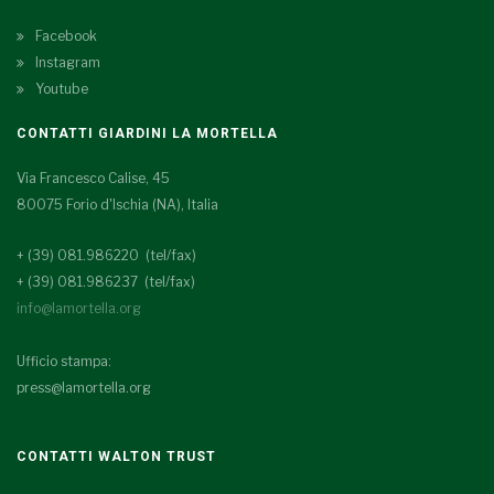
Facebook
Instagram
Youtube
CONTATTI GIARDINI LA MORTELLA
Via Francesco Calise, 45
80075 Forio d'Ischia (NA), Italia
+ (39) 081.986220 (tel/fax)
+ (39) 081.986237 (tel/fax)
info@lamortella.org
Ufficio stampa:
press@lamortella.org
CONTATTI WALTON TRUST