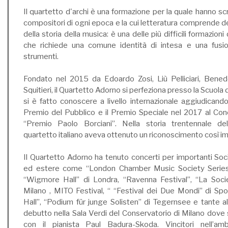
Il quartetto d'archi è una formazione per la quale hanno scri
compositori di ogni epoca e la cui letteratura comprende de
della storia della musica: è una delle più difficili formazio
che richiede una comune identità di intesa e una fusio
strumenti.
Fondato nel 2015 da Edoardo Zosi, Liù Pelliciari, Bened
Squitieri, il Quartetto Adorno si perfeziona presso la Scuola 
si è fatto conoscere a livello internazionale aggiudicandos
Premio del Pubblico e il Premio Speciale nel 2017 al Con
“Premio Paolo Borciani”. Nella storia trentennale d
quartetto italiano aveva ottenuto un riconoscimento così i
Il Quartetto Adorno ha tenuto concerti per importanti Soci
ed estere come “London Chamber Music Society Series
“Wigmore Hall” di Londra, “Ravenna Festival”, “La Socie
Milano , MITO Festival, “ “Festival dei Due Mondi” di Spol
Hall”, “Podium für junge Solisten” di Tegernsee e tante al
debutto nella Sala Verdi del Conservatorio di Milano dove 
con il pianista Paul Badura-Skoda. Vincitori nell’a