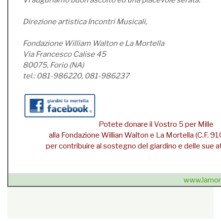
Vi auguriamo buon ascolto ed una piacevole serata.
Direzione artistica Incontri Musicali,
Fondazione William Walton e La Mortella
Via Francesco Calise 45
80075, Forio (NA)
tel.: 081-986220, 081-986237
Potete donare il Vostro 5 per Mille
alla Fondazione Willian Walton e La Mortella (C.F.
per contribuire al sostegno del giardino e delle sue att
www.lamort
{unsubscribe}Se non sei più interessato
» cancellati dalla
newsletter
{/unsubscribe}