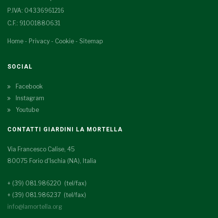
P.IVA: 04336961216
C.F.: 91001880631
Home
-
Privacy
-
Cookie
-
Sitemap
SOCIAL
Facebook
Instagram
Youtube
CONTATTI GIARDINI LA MORTELLA
Via Francesco Calise, 45
80075 Forio d'Ischia (NA), Italia
+ (39) 081.986220 (tel/fax)
+ (39) 081.986237 (tel/fax)
info@lamortella.org