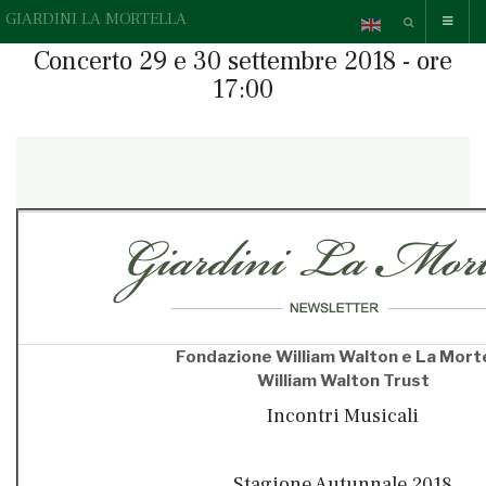
GIARDINI LA MORTELLA
Concerto 29 e 30 settembre 2018 - ore
17:00
{readonline}Questa e-mail contiene elementi grafici, se non li
vedi correttamente,
» guarda la versione online.
{/readonline}
Fondazione William Walton e La Morte
William Walton Trust
Incontri Musicali
Stagione Autunnale 2018