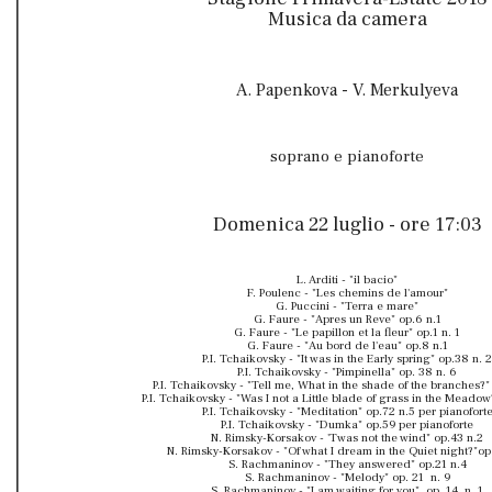
Musica da camera
A. Papenkova - V. Merkulyeva
soprano e pianoforte
Domenica 22 luglio - ore 17:03
L. Arditi - "il bacio"
F. Poulenc - "Les chemins de l'amour"
G. Puccini - "Terra e mare"
G. Faure - "Apres un Reve" op.6 n.1
G. Faure - "Le papillon et la fleur" op.1 n. 1
G. Faure - "Au bord de l'eau" op.8 n.1
P.I. Tchaikovsky - "It was in the Early spring" op.38 n. 2
P.I. Tchaikovsky - "Pimpinella" op. 38 n. 6
P.I. Tchaikovsky - "Tell me, What in the shade of the branches?"
P.I. Tchaikovsky - "Was I not a Little blade of grass in the Meadow
P.I. Tchaikovsky - "Meditation" op.72 n.5 per pianofort
P.I. Tchaikovsky - "Dumka" op.59 per pianoforte
N. Rimsky-Korsakov - 'Twas not the wind" op.43 n.2
N. Rimsky-Korsakov - "Of what I dream in the Quiet night?"op
S. Rachmaninov - "They answered" op.21 n.4
S. Rachmaninov - "Melody" op. 21 n. 9
S. Rachmaninov - "I am waiting for you" op. 14. n. 1