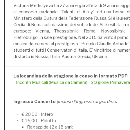
Victoria Merkulyeva ha 27 anni e già all’età di 9 anni si agg
al concorso nazionale ”Talenti di Altay” ed una borsa di
Ministero della Cultura della Federazione Russa. Si è laureat
Ceciia di Roma col massimo dei voti e lode. Si è esibita in m
europee: Vienna, Thessaloniki, Roma, Novosibirsk,
Pietroburgo, in sale prestigiose. Nel 2015 ha vinto il primo
musica da camera al prestigioso “Premio Claudio Abbado”, r
studenti di tutti i Conservatori d'Italia. E' vincitrice di num
di studio in Russia, Italia, Austria, Grecia, Ukraina.
La locandina della stagione in conso in formato PDF
:
-
Incontri Musicali (Musica da Camera) - Stagione Primave
Ingresso Concerto
(incluso l'ingresso al giardino)
◦ € 20,00 - Intero
◦ € 15,00 - Ridotto
▪ Ragazzi da 12 a 18 anni;