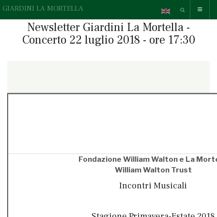
GIARDINI LA MORTELLA
Newsletter Giardini La Mortella -
Concerto 22 luglio 2018 - ore 17:30
{readonline}Questa e-mail contiene elementi grafici, se non li
vedi correttamente,
» guarda la versione online.
{/readonline}
Fondazione William Walton e La Morte
William Walton Trust
Incontri Musicali
Stagione Primavera-Estate 2018