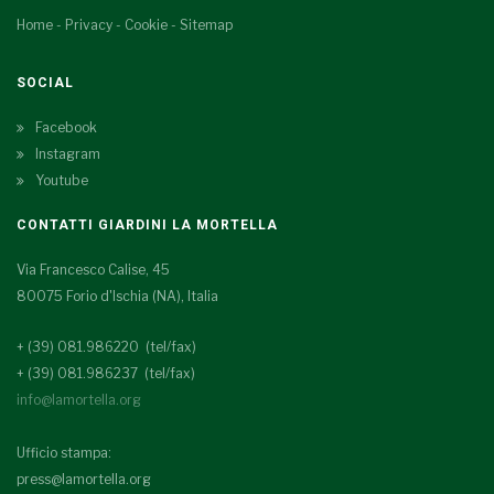
Home
-
Privacy
-
Cookie
-
Sitemap
SOCIAL
Facebook
Instagram
Youtube
CONTATTI GIARDINI LA MORTELLA
Via Francesco Calise, 45
80075 Forio d'Ischia (NA), Italia
+ (39) 081.986220 (tel/fax)
+ (39) 081.986237 (tel/fax)
info@lamortella.org
Ufficio stampa:
press@lamortella.org