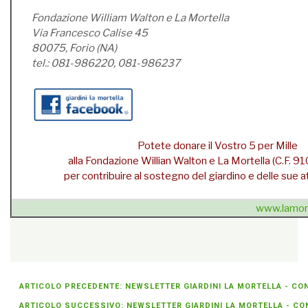
Fondazione William Walton e La Mortella
Via Francesco Calise 45
80075, Forio (NA)
tel.: 081-986220, 081-986237
Potete donare il Vostro 5 per Mille
alla Fondazione Willian Walton e La Mortella (C.F.
per contribuire al sostegno del giardino e delle sue att
www.lamort
{unsubscribe}Se non sei più interessato
» cancellati dalla
newsletter
{/unsubscribe}
ARTICOLO PRECEDENTE: NEWSLETTER GIARDINI LA MORTELLA - CON
ARTICOLO SUCCESSIVO: NEWSLETTER GIARDINI LA MORTELLA - CON