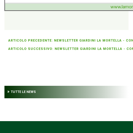
www.lamort
{unsubscribe}Se non sei più interessato
» cancellati dalla
newsletter
{/unsubscribe}
ARTICOLO PRECEDENTE: NEWSLETTER GIARDINI LA MORTELLA - CON
ARTICOLO SUCCESSIVO: NEWSLETTER GIARDINI LA MORTELLA - CON
TUTTE LE NEWS