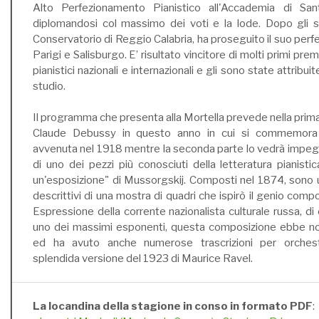
Alto Perfezionamento Pianistico all'Accademia di Sa
diplomandosi col massimo dei voti e la lode. Dopo gli stud
Conservatorio di Reggio Calabria, ha proseguito il suo per
Parigi e Salisburgo. E’ risultato vincitore di molti primi prem
pianistici nazionali e internazionali e gli sono state attrib
studio.
Il programma che presenta alla Mortella prevede nella prim
Claude Debussy in questo anno in cui si commemora
avvenuta nel 1918 mentre la seconda parte lo vedrà impeg
di uno dei pezzi più conosciuti della letteratura pianistic
un'esposizione" di Mussorgskij. Composti nel 1874, sono u
descrittivi di una mostra di quadri che ispirò il genio compo
Espressione della corrente nazionalista culturale russa, di 
uno dei massimi esponenti, questa composizione ebbe not
ed ha avuto anche numerose trascrizioni per orchestr
splendida versione del 1923 di Maurice Ravel.
La locandina della stagione in conso in formato PDF
: