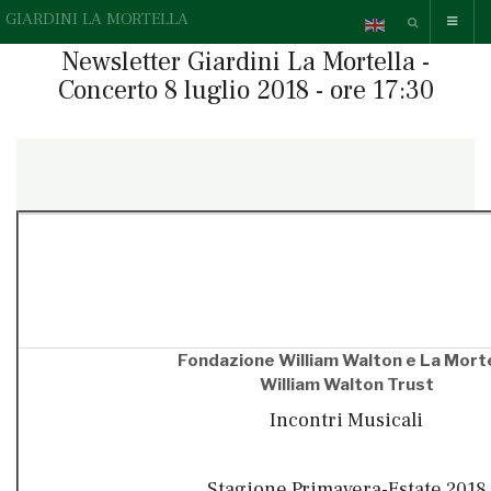
GIARDINI LA MORTELLA
Newsletter Giardini La Mortella -
Concerto 8 luglio 2018 - ore 17:30
{readonline}Questa e-mail contiene elementi grafici, se non li
vedi correttamente,
» guarda la versione online.
{/readonline}
Fondazione William Walton e La Morte
William Walton Trust
Incontri Musicali
Stagione Primavera-Estate 2018