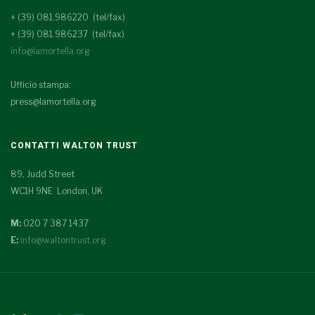
+ (39) 081.986220 (tel/fax)
+ (39) 081.986237 (tel/fax)
info@lamortella.org
Ufficio stampa:
press@lamortella.org
CONTATTI WALTON TRUST
89, Judd Street
WC1H 9NE London, UK
M:
020 7 387 1437
E:
info@waltontrust.org