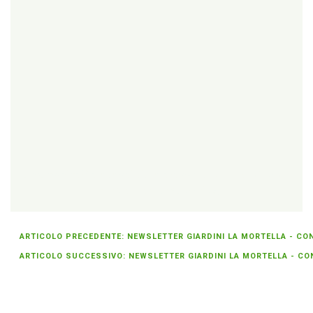
{unsubscribe}Se non sei più interessato
» cancellati dalla
newsletter
{/unsubscribe}
ARTICOLO PRECEDENTE: NEWSLETTER GIARDINI LA MORTELLA - CONCE
ARTICOLO SUCCESSIVO: NEWSLETTER GIARDINI LA MORTELLA - CONCE