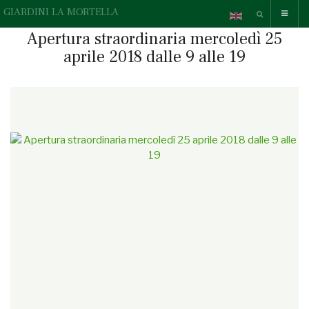
GIARDINI LA MORTELLA
Apertura straordinaria mercoledì 25
aprile 2018 dalle 9 alle 19
{readonline}Questa e-mail contiene elementi grafici, se non li
vedi correttamente,
» guarda la versione online.
{/readonline}