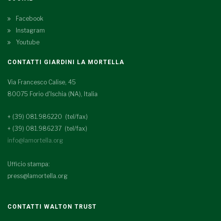
Facebook
Instagram
Youtube
CONTATTI GIARDINI LA MORTELLA
Via Francesco Calise, 45
80075 Forio d'Ischia (NA), Italia
+ (39) 081.986220 (tel/fax)
+ (39) 081.986237 (tel/fax)
info@lamortella.org
Ufficio stampa:
press@lamortella.org
CONTATTI WALTON TRUST