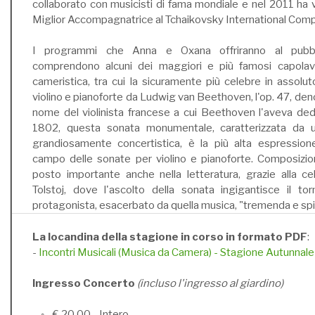
collaborato con musicisti di fama mondiale e nel 2011 ha 
Miglior Accompagnatrice al Tchaikovsky International Comp
I programmi che Anna e Oxana offriranno al pubbli
comprendono alcuni dei maggiori e più famosi capolavor
cameristica, tra cui la sicuramente più celebre in assolut
violino e pianoforte da Ludwig van Beethoven, l'op. 47, de
nome del violinista francese a cui Beethoven l'aveva de
1802, questa sonata monumentale, caratterizzata da u
grandiosamente concertistica, è la più alta espressio
campo delle sonate per violino e pianoforte. Composizi
posto importante anche nella letteratura, grazie alla ce
Tolstoj, dove l'ascolto della sonata ingigantisce il to
protagonista, esacerbato da quella musica, "tremenda e spi
La locandina della stagione in corso in formato PDF
:
-
Incontri Musicali (Musica da Camera) - Stagione Autunnal
Ingresso Concerto
(incluso l'ingresso al giardino)
◦ € 20,00 - Intero