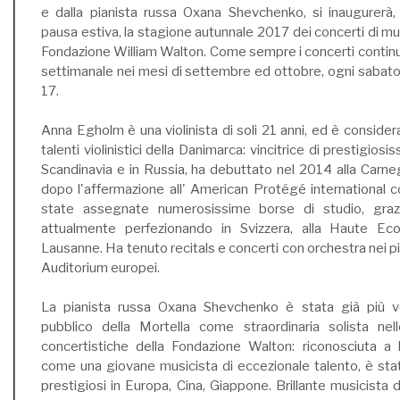
e dalla pianista russa Oxana Shevchenko, si inaugurerà,
pausa estiva, la stagione autunnale 2017 dei concerti di m
Fondazione William Walton. Come sempre i concerti conti
settimanale nei mesi di settembre ed ottobre, ogni sabato
17.
Anna Egholm è una violinista di soli 21 anni, ed è conside
talenti violinistici della Danimarca: vincitrice di prestigiosis
Scandinavia e in Russia, ha debuttato nel 2014 alla Carne
dopo l'affermazione all' American Protégé international 
state assegnate numerosissime borse di studio, grazi
attualmente perfezionando in Svizzera, alla Haute E
Lausanne. Ha tenuto recitals e concerti con orchestra nei più
Auditorium europei.
La pianista russa Oxana Shevchenko è stata già più v
pubblico della Mortella come straordinaria solista nel
concertistiche della Fondazione Walton: riconosciuta a li
come una giovane musicista di eccezionale talento, è stata
prestigiosi in Europa, Cina, Giappone. Brillante musicista