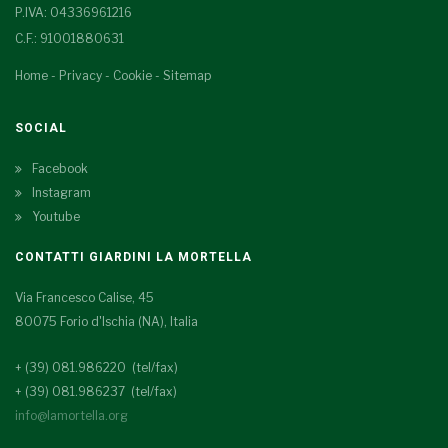
P.IVA: 04336961216
C.F.: 91001880631
Home
-
Privacy
-
Cookie
-
Sitemap
SOCIAL
Facebook
Instagram
Youtube
CONTATTI GIARDINI LA MORTELLA
Via Francesco Calise, 45
80075 Forio d'Ischia (NA), Italia
+ (39) 081.986220 (tel/fax)
+ (39) 081.986237 (tel/fax)
info@lamortella.org