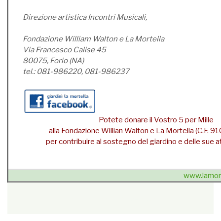
Direzione artistica Incontri Musicali,
Fondazione William Walton e La Mortella
Via Francesco Calise 45
80075, Forio (NA)
tel.: 081-986220, 081-986237
Potete donare il Vostro 5 per Mille
alla Fondazione Willian Walton e La Mortella (C.F.
per contribuire al sostegno del giardino e delle sue att
www.lamort
{unsubscribe}Se non sei più interessato
» cancellati dalla
newsletter
{/unsubscribe}