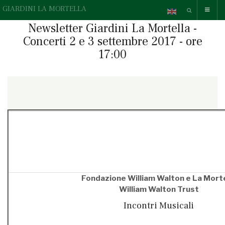
GIARDINI LA MORTELLA
Newsletter Giardini La Mortella -
Concerti 2 e 3 settembre 2017 - ore
17:00
{readonline}Questa e-mail contiene elementi grafici, se non li
vedi correttamente,
» guarda la versione online.
{/readonline}
Fondazione William Walton e La Morte
William Walton Trust
Incontri Musicali