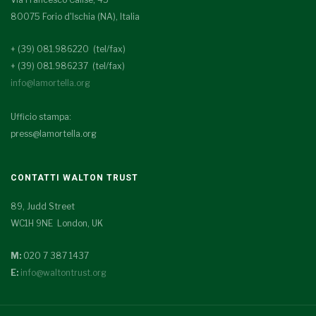
80075 Forio d'Ischia (NA), Italia
+ (39) 081.986220 (tel/fax)
+ (39) 081.986237 (tel/fax)
info@lamortella.org
Ufficio stampa:
press@lamortella.org
CONTATTI WALTON TRUST
89, Judd Street
WC1H 9NE London, UK
M:
020 7 387 1437
E:
info@waltontrust.org