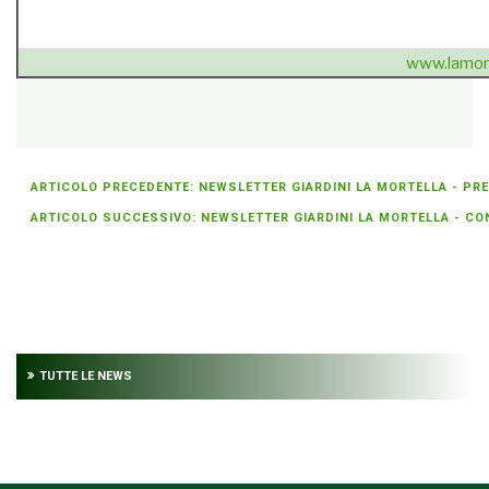
www.lamort
{unsubscribe}Se non sei più interessato
» cancellati dalla
newsletter
{/unsubscribe}
ARTICOLO PRECEDENTE: NEWSLETTER GIARDINI LA MORTELLA - PR
ARTICOLO SUCCESSIVO: NEWSLETTER GIARDINI LA MORTELLA - CONC
TUTTE LE NEWS