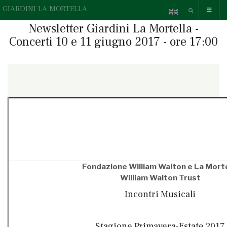
GIARDINI LA MORTELLA
Newsletter Giardini La Mortella -
Concerti 10 e 11 giugno 2017 - ore 17:00
{readonline}Questa e-mail contiene elementi grafici, se non li
vedi correttamente,
» guarda la versione online.
{/readonline}
Fondazione William Walton e La Morte
William Walton Trust
Incontri Musicali
Stagione Primavera-Estate 2017