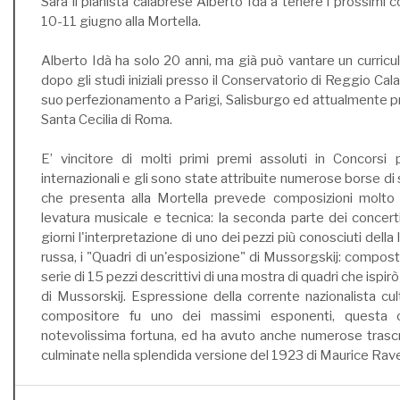
Sarà il pianista calabrese Alberto Idà a tenere i prossimi
10-11 giugno alla Mortella.
Alberto Idà ha solo 20 anni, ma già può vantare un curricul
dopo gli studi iniziali presso il Conservatorio di Reggio Cala
suo perfezionamento a Parigi, Salisburgo ed attualmente p
Santa Cecilia di Roma.
E’ vincitore di molti primi premi assoluti in Concorsi pi
internazionali e gli sono state attribuite numerose borse di
che presenta alla Mortella prevede composizioni molto 
levatura musicale e tecnica: la seconda parte dei concerti
giorni l'interpretazione di uno dei pezzi più conosciuti della 
russa, i "Quadri di un'esposizione" di Mussorgskij: compos
serie di 15 pezzi descrittivi di una mostra di quadri che ispir
di Mussorskij. Espressione della corrente nazionalista cultu
compositore fu uno dei massimi esponenti, questa 
notevolissima fortuna, ed ha avuto anche numerose trascri
culminate nella splendida versione del 1923 di Maurice Rave