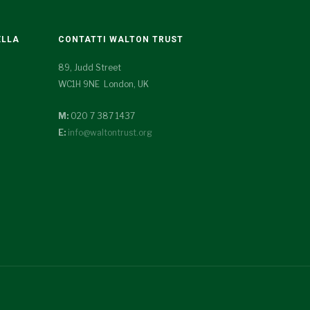
ELLA
CONTATTI WALTON TRUST
89, Judd Street
WC1H 9NE London, UK
M:
020 7 387 1437
E:
info@waltontrust.org