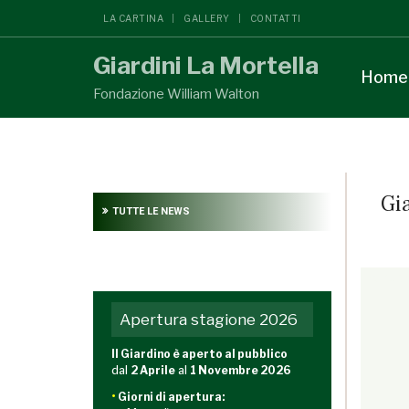
LA CARTINA
GALLERY
CONTATTI
Giardini La Mortella
Home
Fondazione William Walton
Gi
TUTTE LE NEWS
{readon
Apertura stagione 2026
Il Giardino è aperto al pubblico
dal
2 Aprile
al
1 Novembre 2026
•
Giorni di apertura: