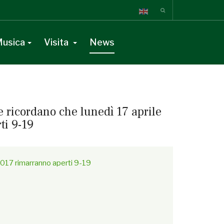
usica
Visita
News
 ricordano che lunedì 17 aprile
ti 9-19
tamente,
» guarda la versione online.
{/readonline}