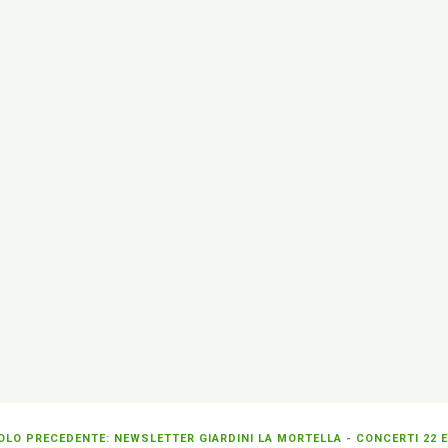
{unsubscribe}Se non sei più interessato
» cancellati 
OLO PRECEDENTE: NEWSLETTER GIARDINI LA MORTELLA - CONCERTI 22 E 