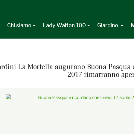
Chi siamo
Lady Walton 100
Giardino
M
ardini La Mortella augurano Buona Pasqua e
2017 rimarranno aper
line}Questa e-mail contiene elementi grafici, se non li vedi corret