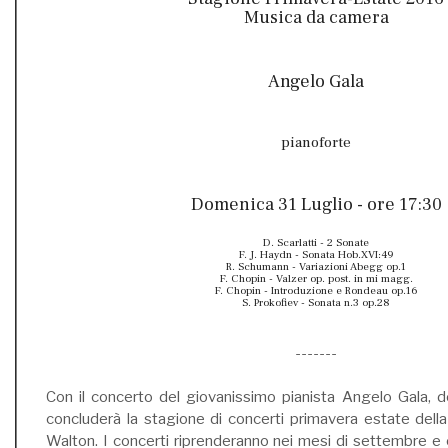
Musica da camera
Angelo Gala
pianoforte
Domenica 31 Luglio - ore 17:30
D. Scarlatti - 2 Sonate
F. J. Haydn - Sonata Hob.XVI:49
R. Schumann - Variazioni Abegg op.1
F. Chopin - Valzer op. post. in mi magg.
F. Chopin - Introduzione e Rondeau op.16
S. Prokofiev - Sonata n.3 op.28
-------
Con il concerto del giovanissimo pianista Angelo Gala, d
concluderà la stagione di concerti primavera estate dell
Walton. I concerti riprenderanno nei mesi di settembre e o