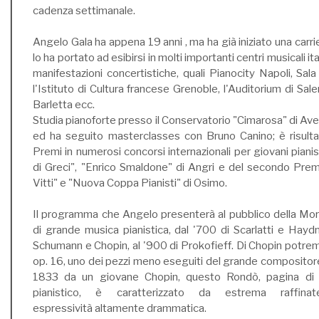
cadenza settimanale.
Angelo Gala ha appena 19 anni , ma ha già iniziato una carri
lo ha portato ad esibirsi in molti importanti centri musicali it
manifestazioni concertistiche, quali Pianocity Napoli, Sal
l'Istituto di Cultura francese Grenoble, l'Auditorium di Saler
Barletta ecc.
Studia pianoforte presso il Conservatorio "Cimarosa" di Avel
ed ha seguito masterclasses con Bruno Canino; è risultat
Premi in numerosi concorsi internazionali per giovani pianist
di Greci", "Enrico Smaldone" di Angri e del secondo Pre
Vitti" e "Nuova Coppa Pianisti" di Osimo.
Il programma che Angelo presenterà al pubblico della Morte
di grande musica pianistica, dal '700 di Scarlatti e Haydn
Schumann e Chopin, al '900 di Prokofieff. Di Chopin potrem
op. 16, uno dei pezzi meno eseguiti del grande compositore
1833 da un giovane Chopin, questo Rondò, pagina di 
pianistico, è caratterizzato da estrema raffi
espressività altamente drammatica.