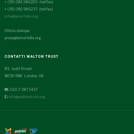
+ (39) 081.986220 (tel/fax)
+ (39) 081.986237 (tel/fax)
info@lamortella.org
Ufficio stampa:
press@lamortella.org
CONTATTI WALTON TRUST
89, Judd Street
WC1H 9NE London, UK
M:
020 7 387 1437
E:
info@waltontrust.org