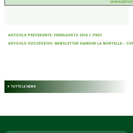
www.lamort
{unsubscribe}Se non sei più interessato
» cancellati dalla
newsletter
{/unsubscribe}
ARTICOLO PRECEDENTE: FERRAGOSTO 2016
PREC
ARTICOLO SUCCESSIVO: NEWSLETTER GIARDINI LA MORTELLA - CON
TUTTE LE NEWS