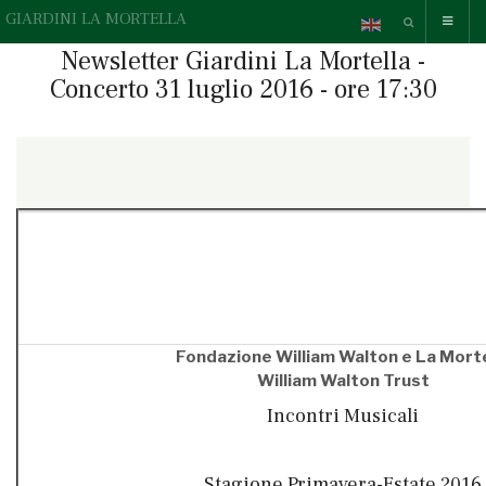
GIARDINI LA MORTELLA
Newsletter Giardini La Mortella -
Concerto 31 luglio 2016 - ore 17:30
{readonline}Questa e-mail contiene elementi grafici, se non li
vedi correttamente,
» guarda la versione online.
{/readonline}
Fondazione William Walton e La Morte
William Walton Trust
Incontri Musicali
Stagione Primavera-Estate 2016