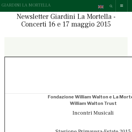
GIARDINI LA MORTELLA
Newsletter Giardini La Mortella -
Concerti 16 e 17 maggio 2015
{readonline}Questa e-mail contiene elementi grafici, se non li
vedi correttamente,
» guarda la versione online.
{/readonline}
Fondazione William Walton e La Morte
William Walton Trust
Incontri Musicali
Stagione Primavera-Estate 2015