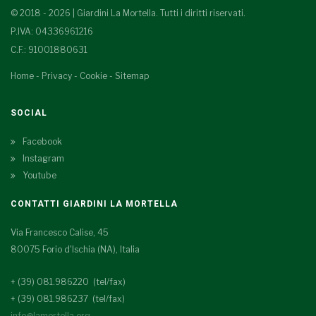
© 2018 - 2026 | Giardini La Mortella. Tutti i diritti riservati.
P.IVA: 04336961216
C.F.: 91001880631
Home
-
Privacy
-
Cookie
-
Sitemap
SOCIAL
Facebook
Instagram
Youtube
CONTATTI GIARDINI LA MORTELLA
Via Francesco Calise, 45
80075 Forio d'Ischia (NA), Italia
+ (39) 081.986220 (tel/fax)
+ (39) 081.986237 (tel/fax)
info@lamortella.org