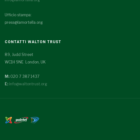
Ufficio stampa:
press@lamortella.org
CONTATTI WALTON TRUST
89, Judd Street
WC1H 9NE London, UK
M:
020 7 387 1437
E:
info@waltontrust.org