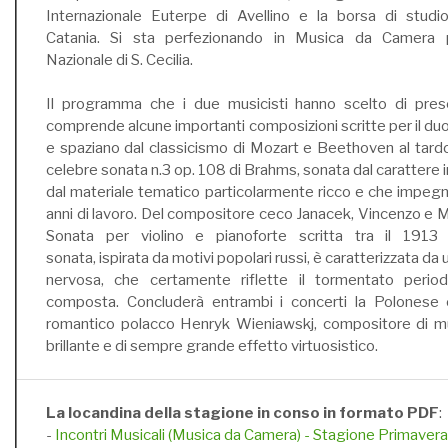
Internazionale Euterpe di Avellino e la borsa di stud
Catania. Si sta perfezionando in Musica da Camera 
Nazionale di S. Cecilia.
Il programma che i due musicisti hanno scelto di prese
comprende alcune importanti composizioni scritte per il duo 
e spaziano dal classicismo di Mozart e Beethoven al tard
celebre sonata n.3 op. 108 di Brahms, sonata dal carattere in
dal materiale tematico particolarmente ricco e che impe
anni di lavoro. Del compositore ceco Janacek, Vincenzo e M
Sonata per violino e pianoforte scritta tra il 1913
sonata, ispirata da motivi popolari russi, è caratterizzata da 
nervosa, che certamente riflette il tormentato period
composta. Concluderà entrambi i concerti la Polonese 
romantico polacco Henryk Wieniawskj, compositore di mu
brillante e di sempre grande effetto virtuosistico.
La locandina della stagione in conso in formato PDF
:
-
Incontri Musicali (Musica da Camera) - Stagione Primave