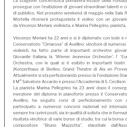
La stagione concertistica primavera-estate della Fondaz
prosegue con l'esibizione di giovani straordinari talenti 
di pubblico. Nel prossimo weekend di maggio nella Sala Re
Mortella ritornerà protagonista il violino con un giova
da Vincenzo Meriani, violinista, e Marina Pellegrino, pianist
Vincenzo Meriani ha 22 anni e si è diplomato con lode e 
Conservatorio "Cimarosa" di Avellino: vincitore di numerosi
violinisti, ha fatto parte di importanti orchestre giovani
Giovanile Italiana, la 'Wiener Jeunesse Orchester', l' '
Orchestra, con le quali si è esibito in importanti teatri i
(Konzerthaus di Berlino, Grand Theatre di Aix en Proven
Attualmente si sta perfezionando presso la Fondazione Sta
il M° Salvatore Accardo e presso l'Accademia di S. Cecilia i
La pianista Marina Pellegrino ha 23 anni: dopo il conse
menzione del diploma in pianoforte presso il Conservato
Avellino, ha seguito corsi di perfezionamento con 
partecipato a numerosi concorsi nazionali ed internazion
sempre tra i primi posti, sia in qualità di solista che in form
risultata vincitrice di varie borse di studio, tra cui la borsa 
compositore “Bruno Mazzotta”, elargitale dall’Ass