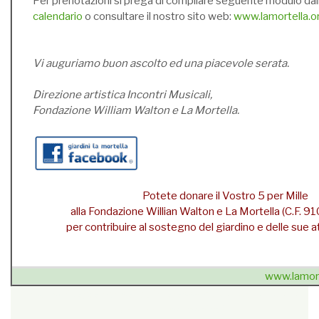
Per prenotazioni si prega di compilare seguente modulo dal
calendario
o consultare il nostro sito web:
www.lamortella.o
Vi auguriamo buon ascolto ed una piacevole serata.
Direzione artistica Incontri Musicali,
Fondazione William Walton e La Mortella.
Potete donare il Vostro 5 per Mille
alla Fondazione Willian Walton e La Mortella (C.F.
per contribuire al sostegno del giardino e delle sue att
www.lamort
{unsubscribe}Se non sei più interessato
» cancellati dalla
newsletter
{/unsubscribe}