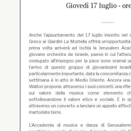
Giovedì 17 luglio - or
-------
Anche l’appuntamento del 17 luglio inserito nel c
Greco ai Giardini La Mortella offrirà un’opportunità
prima volta arriverà ad Ischia la Jerusalem A
giovane orchestra da Israele, paese in cui l’atten
coniugato all’impegno per la pace sono oramai u
l’arrivo di questo gruppo di giovanissimi israe
particolarmente importante, data la concomitanza co
settimana è in atto in Medio Oriente. Ancora una 
Walton propone, attraverso i suoi concerti, una rifl
sul valore della musica come elemento c
sottolineandone il valore etico e sociale. E in q
attraverso un concerto a lanciare un appello affinc
martoriate terre.
L’Accademia di musica e danza di Gerusalem