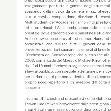
prestigiosa scuola di musica di Israele, con più di
insegnamenti per tutta la gamma degli strumenti 
spaziando dalla musica da camera al jazz, all’esec
oltre a corsi di composizione, direzione d’orchest
Molti studenti dell’Accademia hanno vinto prestigio
ed internazionali. L’Accademia comprende anche 
orientale, dove studenti ebrei e palestinesi studian
Araba e sviluppano progetti di cooperazione, ed 
orchestrale che riunisce tutti i giovani della st
provenienza, per farli suonare insieme al di là delle 
L’Orchestra del Conservatorio, che si esibisce alla 
2009, con la guida del Maestro Michael Klinghoffer.
dai 12 ai 18 anni. L’orchestra organizza numerosi con
allievi al pubblico, con speciale attenzione per i luo
per anziani, centri per non vedenti o disabili, comun
proprio ricco repertorio a chi avrebbe difficoltà 
concerto.
Insieme all’orchestra si presenterà come violino sol
Taiwan Liao Peiwen, proveniente dalla prestigiosa «
a cui è stata ammessa dopo una dura prova di sel