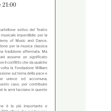
e 21:00
artellone estivo del Teatro
 musicale imperdibile: per la
cademy of Music and Dance,
zione per la musica classica
na tradizione affermata. Ma
liani assume un significato
n il conflitto che da qualche
volta la Fondazione William
essione sul tema della pace e
he unisce ed accomuna,
uesto caso, per contribuire
hè le armi tacciano in queste
me è la più importante e