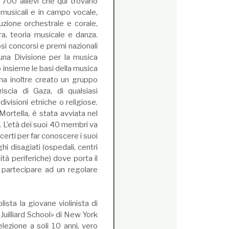
 700 allievi che qui trovano
musicali e in campo vocale,
uzione orchestrale e corale,
ra, teoria musicale e danza.
si concorsi e premi nazionali
una Divisione per la musica
o insieme le basi della musica
ha inoltre creato un gruppo
riscia di Gaza, di qualsiasi
divisioni etniche o religiose.
Mortella, è stata avviata nel
 L’età dei suoi 40 membri va
certi per far conoscere i suoi
ghi disagiati (ospedali, centri
ità periferiche) dove porta il
a partecipare ad un regolare
ista la giovane violinista di
Juilliard School» di New York
ezione a soli 10 anni, vero