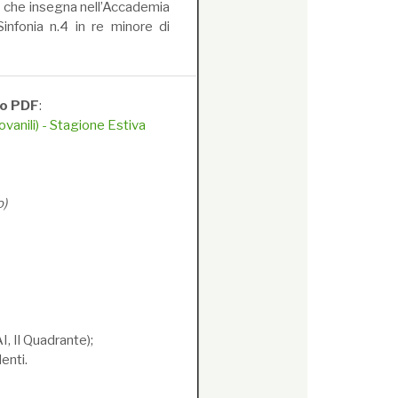
che insegna nell’Accademia
infonia n.4 in re minore di
to PDF
:
vanili) - Stagione Estiva
o)
, Il Quadrante);
enti.