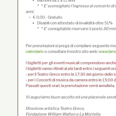
▪ Bambini da 2 a 11 anni
* *
E' sconsigliato l'ingresso al concerto di 
anni.
◦ € 0,00 - Gratuito
▪ Disabili con attestato di invalidità oltre 51%
* *
E' consigliabile riservare il posto 30 mi
Per prenotazioni si prega di compilare seguente mo
calendario
o consultare il nostro sito web:
www.lamor
I biglietti per gli eventi musicali comprendono anche 
I biglietti vanno ritirati al più tardi entro i seguenti ora
- per il Teatro Greco entro le 17:30 del giorno dello
- per i Concerti di musica da camera entro le 15:00 
Passati questi orari, la prenotazione verrà annullata.
Vi auguriamo buon ascolto ed una piacevole serat
Direzione artistica Teatro Greco,
Fondazione William Walton e La Mortella.