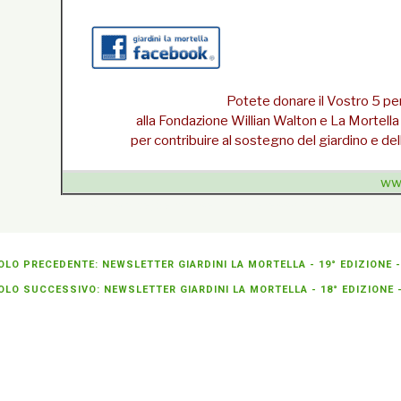
Potete donare il Vostro 5 per
alla Fondazione Willian Walton e La Mortel
per contribuire al sostegno del giardino e delle
www
{unsubscribe}Se non sei più interessato
» cancellati 
OLO PRECEDENTE: NEWSLETTER GIARDINI LA MORTELLA - 19° EDIZIONE 
OLO SUCCESSIVO: NEWSLETTER GIARDINI LA MORTELLA - 18° EDIZIONE 