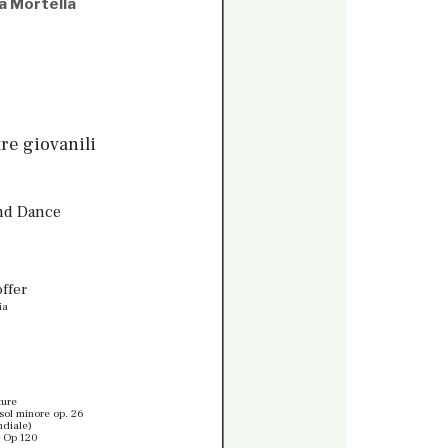
a Mortella
t
re giovanili
nd Dance
ffer
ia
ture
 sol minore op. 26
ndiale)
, Op 120