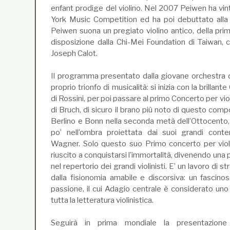
enfant prodige del violino. Nel 2007 Peiwen ha vin
York Music Competition ed ha poi debuttato alla
Peiwen suona un pregiato violino antico, della pr
disposizione dalla Chi-Mei Foundation di Taiwan, co
Joseph Calot.
Il programma presentato dalla giovane orchestra
proprio trionfo di musicalità: si inizia con la brilla
di Rossini, per poi passare al primo Concerto per vio
di Bruch, di sicuro il brano più noto di questo com
Berlino e Bonn nella seconda metà dell’Ottocento
po’ nell’ombra proiettata dai suoi grandi cont
Wagner. Solo questo suo Primo concerto per viol
riuscito a conquistarsi l’immortalità, divenendo un
nel repertorio dei grandi violinisti. E’ un lavoro di s
dalla fisionomia amabile e discorsiva: un fascinoso
passione, il cui Adagio centrale è considerato uno 
tutta la letteratura violinistica.
Seguirà in prima mondiale la presentazion