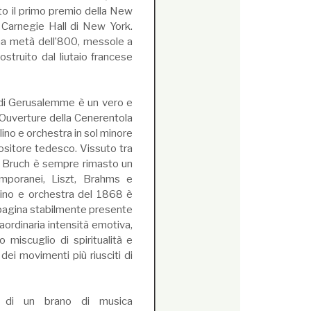
to il primo premio della New
 Carnegie Hall di New York.
ima metà dell’800, messole a
struito dal liutaio francese
 di Gerusalemme è un vero e
nte Ouverture della Cenerentola
lino e orchestra in sol minore
positore tedesco. Vissuto tra
, Bruch è sempre rimasto un
emporanei, Liszt, Brahms e
ino e orchestra del 1868 è
a pagina stabilmente presente
traordinaria intensità emotiva,
 miscuglio di spiritualità e
dei movimenti più riusciti di
e di un brano di musica