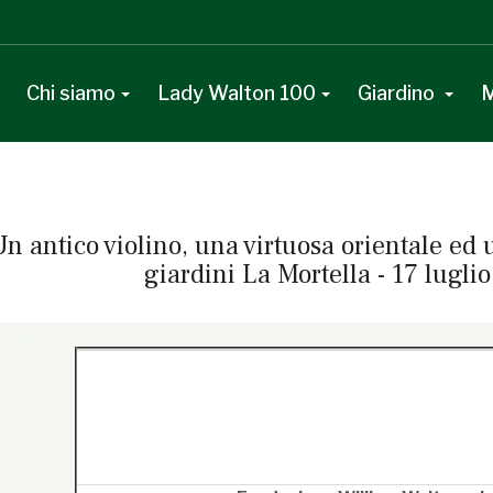
Chi siamo
Lady Walton 100
Giardino
M
Un antico violino, una virtuosa orientale ed
giardini La Mortella - 17 lugli
line}Questa e-mail contiene elementi grafici, se non li vedi corret