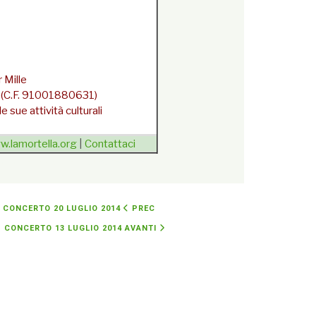
 Mille
la (C.F. 91001880631)
 sue attività culturali
.lamortella.org
|
Contattaci
dalla newsletter
{/unsubscribe}
- CONCERTO 20 LUGLIO 2014
PREC
- CONCERTO 13 LUGLIO 2014
AVANTI