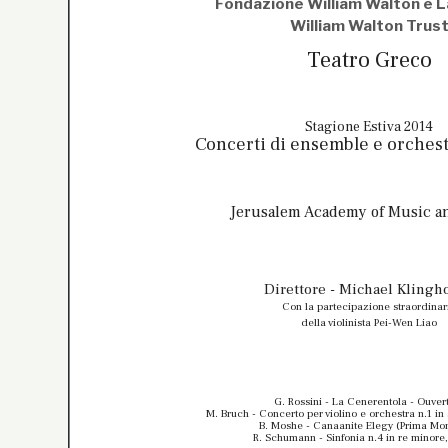
Fondazione William Walton e L
William Walton Trus
Teatro Greco
Stagione Estiva 2014
Concerti di ensemble e orchest
Jerusalem Academy of Music a
Direttore - Michael Klingho
Con la partecipazione straordinar
della violinista Pei-Wen Liao
G. Rossini - La Cenerentola - Ouver
M. Bruch - Concerto per violino e orchestra n.1 in
B. Moshe - Canaanite Elegy (Prima Mo
R. Schumann - Sinfonia n.4 in re minore