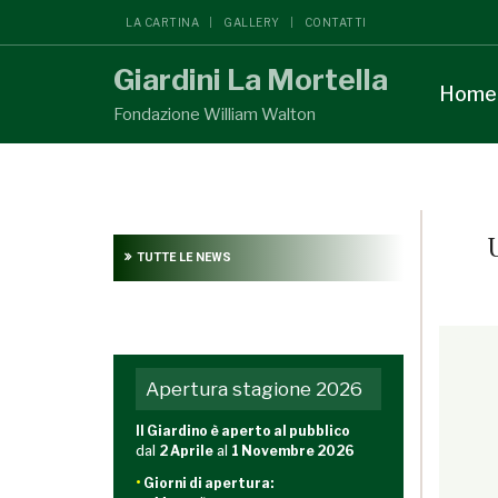
LA CARTINA
GALLERY
CONTATTI
Giardini La Mortella
Home
Fondazione William Walton
TUTTE LE NEWS
{readon
Apertura stagione 2026
Il Giardino è aperto al pubblico
dal
2 Aprile
al
1 Novembre 2026
•
Giorni di apertura: