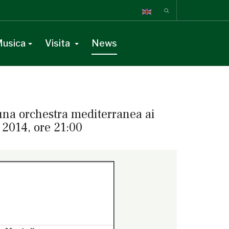
usica
Visita
News
 una orchestra mediterranea ai
o 2014, ore 21:00
tamente,
» guarda la versione online.
{/readonline}