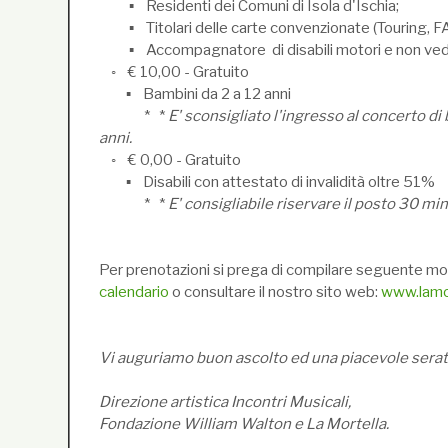
▪ Residenti dei Comuni di Isola d'Ischia;
▪ Titolari delle carte convenzionate (Touring, FAI
▪ Accompagnatore di disabili motori e non ved
◦ € 10,00 - Gratuito
▪ Bambini da 2 a 12 anni
* *
E' sconsigliato l'ingresso al concerto di 
anni.
◦ € 0,00 - Gratuito
▪ Disabili con attestato di invalidità oltre 51%
* *
E' consigliabile riservare il posto 30 mi
Per prenotazioni si prega di compilare seguente mo
calendario
o consultare il nostro sito web:
www.lamor
Vi auguriamo buon ascolto ed una piacevole serat
Direzione artistica Incontri Musicali,
Fondazione William Walton e La Mortella.