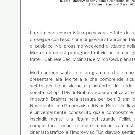
N. Rota - Improvviso per Violino e Pianoforte "Un D
J. Brahms - Sonata n° 3 op. 108
-------
La stagione concertistica primavera-estate dell
prosegue con l'esibizione di giovani straordinari t
di pubblico. Nel prossimo weekend di giugno nella
Mortella ritornerà protagonista il violino con un
fratelli, Gabriele Ceci, violinista, e Mirco Ceci, pianist
Molto interessante è il programma che i due 
presentare alla Mortella e che comprende alcu
scritte per il duo violino e pianoforte, dal tard
sonata n.3 op. 108 di Brahms, sonata dal carattere 
impegnò Brahms nella stesura per ben 3 anni di 
Novecento, con l'Improvviso di Nino Rota "Un diav
è universalmente conosciuto quale compositore d
inscindibilmente alla figura del grande Felli
compositore anche in molte musiche cameristic
cinematografico e l'improvviso "Un diavolo sentim