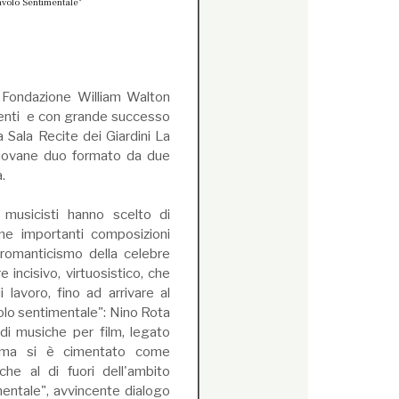
iavolo Sentimentale"
a Fondazione William Walton
alenti e con grande successo
 Sala Recite dei Giardini La
 giovane duo formato da due
a.
musicisti hanno scelto di
ne importanti composizioni
o romanticismo della celebre
incisivo, virtuosistico, che
lavoro, fino ad arrivare al
olo sentimentale": Nino Rota
i musiche per film, legato
ni, ma si è cimentato come
he al di fuori dell'ambito
entale", avvincente dialogo