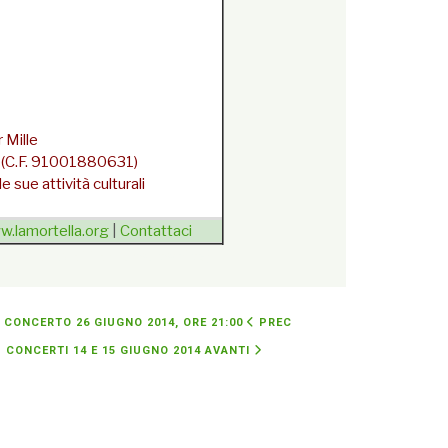
 Mille
la (C.F. 91001880631)
 sue attività culturali
.lamortella.org
|
Contattaci
dalla newsletter
{/unsubscribe}
 CONCERTO 26 GIUGNO 2014, ORE 21:00
PREC
 CONCERTI 14 E 15 GIUGNO 2014
AVANTI