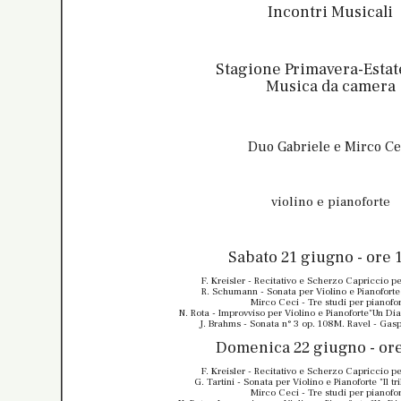
Incontri Musicali
Stagione Primavera-Estat
Musica da camera
Duo Gabriele e Mirco Ce
violino e pianoforte
Sabato 21 giugno - ore 
F. Kreisler - Recitativo e Scherzo Capriccio pe
R. Schumann - Sonata per Violino e Pianoforte 
Mirco Ceci - Tre studi per pianofo
N. Rota - Improvviso per Violino e Pianoforte"Un Di
J. Brahms - Sonata n° 3 op. 108M. Ravel - Gasp
Domenica 22 giugno - ore
F. Kreisler - Recitativo e Scherzo Capriccio pe
G. Tartini - Sonata per Violino e Pianoforte "Il tr
Mirco Ceci - Tre studi per pianofo