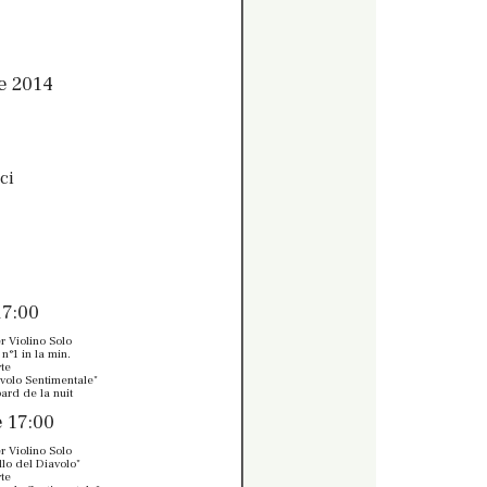
e 2014
ci
17:00
r Violino Solo
n°1 in la min.
rte
avolo Sentimentale"
ard de la nuit
 17:00
r Violino Solo
illo del Diavolo"
rte