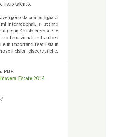
e il suo talento.
 provengono da una famiglia di
mi internazionali, si stanno
prestigiosa Scuola cremonese
e internazionali; entrambi si
 e in importanti teatri sia in
rose incisioni discografiche.
to PDF
:
Primavera-Estate 2014
o)