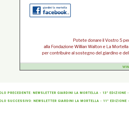
Potete donare il Vostro 5 per
alla Fondazione Willian Walton e La Mortel
per contribuire al sostegno del giardino e delle
www
{unsubscribe}Se non sei più interessato
» cancellati 
OLO PRECEDENTE: NEWSLETTER GIARDINI LA MORTELLA - 13° EDIZIONE -
OLO SUCCESSIVO: NEWSLETTER GIARDINI LA MORTELLA - 11° EDIZIONE -