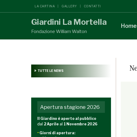
LA CARTINA
GALLERY
CONTATTI
Giardini La Mortella
Home
Fondazione William Walton
Ne
TUTTE LE NEWS
Apertura stagione 2026
Il Giardino è aperto al pubblico
dal
2 Aprile
al
1 Novembre 2026
•
Giorni di apertura: