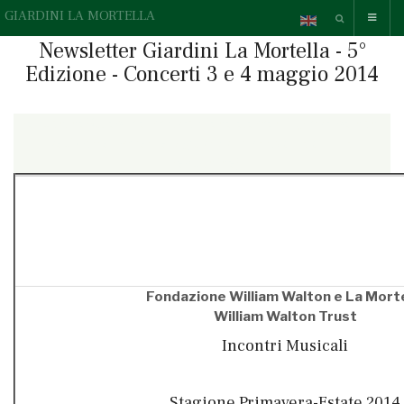
GIARDINI LA MORTELLA
Newsletter Giardini La Mortella - 5°
Edizione - Concerti 3 e 4 maggio 2014
{readonline}Questa e-mail contiene elementi grafici, se non li
vedi correttamente,
» guarda la versione online.
{/readonline}
Fondazione William Walton e La Morte
William Walton Trust
Incontri Musicali
Stagione Primavera-Estate 2014