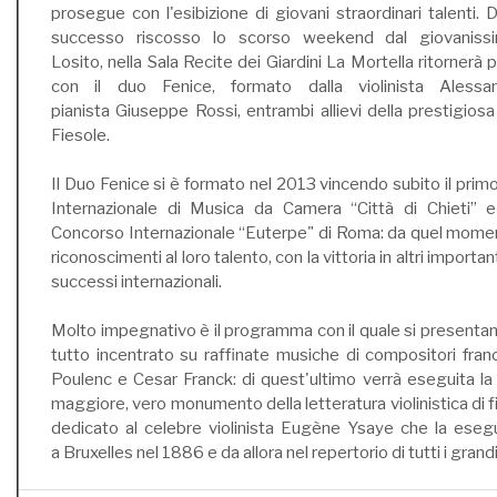
prosegue con l'esibizione di giovani straordinari talenti. 
successo riscosso lo scorso weekend dal giovanissi
Losito, nella Sala Recite dei Giardini La Mortella ritornerà p
con il duo Fenice, formato dalla violinista Aless
pianista Giuseppe Rossi, entrambi allievi della prestigios
Fiesole.
Il Duo Fenice si è formato nel 2013 vincendo subito il pri
Internazionale di Musica da Camera “Città di Chieti” e
Concorso Internazionale “Euterpe" di Roma: da quel moment
riconoscimenti al loro talento, con la vittoria in altri importa
successi internazionali.
Molto impegnativo è il programma con il quale si presentano
tutto incentrato su raffinate musiche di compositori fra
Poulenc e Cesar Franck: di quest'ultimo verrà eseguita la 
maggiore, vero monumento della letteratura violinistica di 
dedicato al celebre violinista Eugène Ysaye che la esegu
a Bruxelles nel 1886 e da allora nel repertorio di tutti i grandi