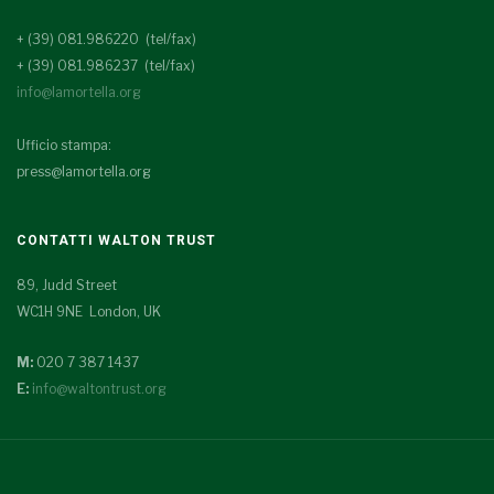
+ (39) 081.986220 (tel/fax)
+ (39) 081.986237 (tel/fax)
info@lamortella.org
Ufficio stampa:
press@lamortella.org
CONTATTI WALTON TRUST
89, Judd Street
WC1H 9NE London, UK
M:
020 7 387 1437
E:
info@waltontrust.org