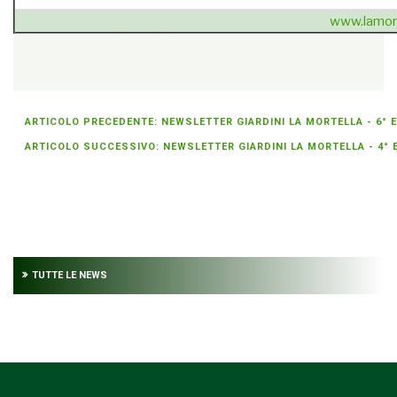
www.lamort
{unsubscribe}Se non sei più interessato
» cancellati dalla
newsletter
{/unsubscribe}
ARTICOLO PRECEDENTE: NEWSLETTER GIARDINI LA MORTELLA - 6° E
ARTICOLO SUCCESSIVO: NEWSLETTER GIARDINI LA MORTELLA - 4° E
TUTTE LE NEWS