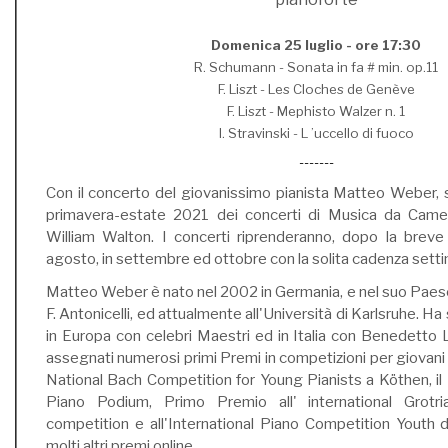
Domenica 25 luglio - ore 17:30
R. Schumann - Sonata in fa # min. op.11
F. Liszt - Les Cloches de Genève
F. Liszt - Mephisto Walzer n. 1
I. Stravinski - L ’uccello di fuoco
-------
Con il concerto del giovanissimo pianista Matteo Weber, s
primavera-estate 2021 dei concerti di Musica da Came
William Walton. I concerti riprenderanno, dopo la brev
agosto, in settembre ed ottobre con la solita cadenza set
Matteo Weber è nato nel 2002 in Germania, e nel suo Paes
F. Antonicelli, ed attualmente all'Università di Karlsruhe. H
in Europa con celebri Maestri ed in Italia con Benedetto 
assegnati numerosi primi Premi in competizioni per giovani p
National Bach Competition for Young Pianists a Köthen, il 
Piano Podium, Primo Premio all' international Grotr
competition e all'International Piano Competition Youth
molti altri premi online.