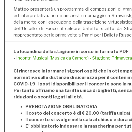
Matteo presenterà un programma di composizioni di grand
ed interpretativa: non mancherà un omaggio a Strawinsky
della morte con l'esecuzione della trascrizione virtuosistic
dell'Uccello di Fuoco, il celebre balletto scritto da S
rappresentato per la prima volta a Parigi per i Ballets Russes
La locandina della stagione in corso in formato PDF
:
-
Incontri Musicali (Musica da Camera) - Stagione Primave
Ci rincresce informare i signori ospiti che in ottempe
normativa sulle distanze di sicurezza per il contenim
COVID-19, i posti disponibili per il concerto sono in 
Pertanto offriamo una tariffa unica di biglietti, senz
riduzioni o sconti legati all'età.
PRENOTAZIONE OBBLIGATORIA
Il costo del concerto è di € 20,00 (tariffa unica)
Il concerto si svolge nella sala al chiuso e dura c
E’ obbligatorio indossare la mascherina per tutt