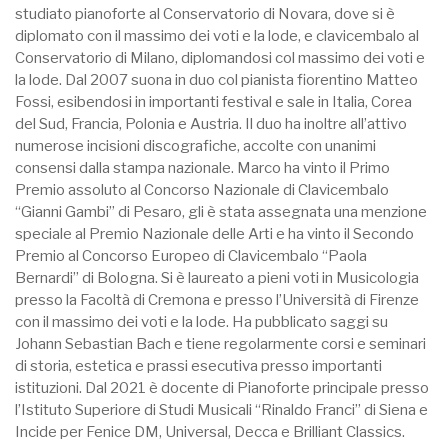
studiato pianoforte al Conservatorio di Novara, dove si è
diplomato con il massimo dei voti e la lode, e clavicembalo al
Conservatorio di Milano, diplomandosi col massimo dei voti e
la lode. Dal 2007 suona in duo col pianista fiorentino Matteo
Fossi, esibendosi in importanti festival e sale in Italia, Corea
del Sud, Francia, Polonia e Austria. Il duo ha inoltre all’attivo
numerose incisioni discografiche, accolte con unanimi
consensi dalla stampa nazionale. Marco ha vinto il Primo
Premio assoluto al Concorso Nazionale di Clavicembalo
“Gianni Gambi” di Pesaro, gli è stata assegnata una menzione
speciale al Premio Nazionale delle Arti e ha vinto il Secondo
Premio al Concorso Europeo di Clavicembalo “Paola
Bernardi” di Bologna. Si è laureato a pieni voti in Musicologia
presso la Facoltà di Cremona e presso l’Università di Firenze
con il massimo dei voti e la lode. Ha pubblicato saggi su
Johann Sebastian Bach e tiene regolarmente corsi e seminari
di storia, estetica e prassi esecutiva presso importanti
istituzioni. Dal 2021 è docente di Pianoforte principale presso
l’Istituto Superiore di Studi Musicali “Rinaldo Franci” di Siena e
Incide per Fenice DM, Universal, Decca e Brilliant Classics.