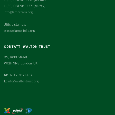
+ (39) 081.986237 (tel/fax)
info@lamortella.org
Ufficio stampa:
press@lamortella.org
CONTATTI WALTON TRUST
89, Judd Street
WC1H 9NE London, UK
M:
020 7 387 1437
E:
info@waltontrust.org