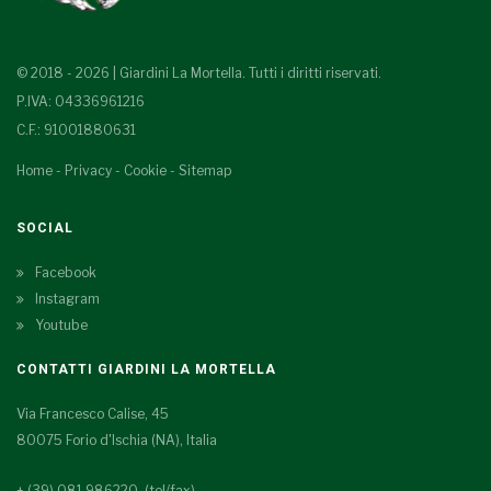
© 2018 - 2026 | Giardini La Mortella. Tutti i diritti riservati.
P.IVA: 04336961216
C.F.: 91001880631
Home
-
Privacy
-
Cookie
-
Sitemap
SOCIAL
Facebook
Instagram
Youtube
CONTATTI GIARDINI LA MORTELLA
Via Francesco Calise, 45
80075 Forio d'Ischia (NA), Italia
+ (39) 081.986220 (tel/fax)