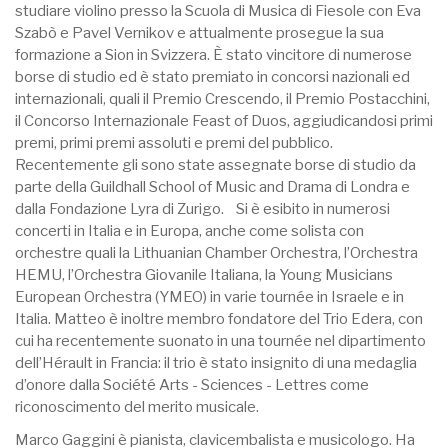
studiare violino presso la Scuola di Musica di Fiesole con Eva
Szabò e Pavel Vernikov e attualmente prosegue la sua
formazione a Sion in Svizzera. È stato vincitore di numerose
borse di studio ed è stato premiato in concorsi nazionali ed
internazionali, quali il Premio Crescendo, il Premio Postacchini,
il Concorso Internazionale Feast of Duos, aggiudicandosi primi
premi, primi premi assoluti e premi del pubblico.
Recentemente gli sono state assegnate borse di studio da
parte della Guildhall School of Music and Drama di Londra e
dalla Fondazione Lyra di Zurigo. Si è esibito in numerosi
concerti in Italia e in Europa, anche come solista con
orchestre quali la Lithuanian Chamber Orchestra, l’Orchestra
HEMU, l’Orchestra Giovanile Italiana, la Young Musicians
European Orchestra (YMEO) in varie tournée in Israele e in
Italia. Matteo è inoltre membro fondatore del Trio Edera, con
cui ha recentemente suonato in una tournée nel dipartimento
dell’Hérault in Francia: il trio è stato insignito di una medaglia
d’onore dalla Société Arts - Sciences - Lettres come
riconoscimento del merito musicale.
Marco Gaggini è pianista, clavicembalista e musicologo. Ha