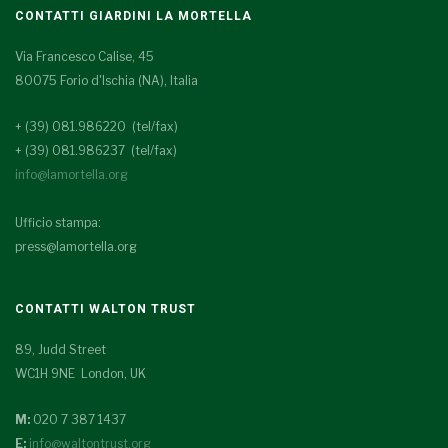
CONTATTI GIARDINI LA MORTELLA
Via Francesco Calise, 45
80075 Forio d'Ischia (NA), Italia
+ (39) 081.986220 (tel/fax)
+ (39) 081.986237 (tel/fax)
info@lamortella.org
Ufficio stampa:
press@lamortella.org
CONTATTI WALTON TRUST
89, Judd Street
WC1H 9NE London, UK
M:
020 7 387 1437
E:
info@waltontrust.org