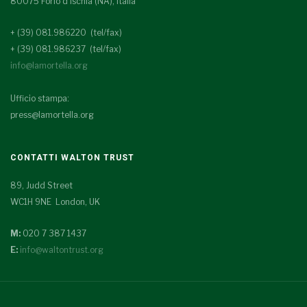
80075 Forio d'Ischia (NA), Italia
+ (39) 081.986220 (tel/fax)
+ (39) 081.986237 (tel/fax)
info@lamortella.org
Ufficio stampa:
press@lamortella.org
CONTATTI WALTON TRUST
89, Judd Street
WC1H 9NE London, UK
M:
020 7 387 1437
E:
info@waltontrust.org