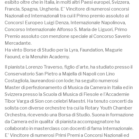
esibito oltre che in Italia, in molti altri Paesi europei, Svizzera,
Francia, Spagna, Ungheria. E' Vincitore di numerosi concorsi
Nazionali ed Internazionali tra cui il Primo premio assoluto aI
ConcorsI Europeo Luigi Denza, Internazionale Napolinova,
Concorso Internazionale Alfonso S. Maria de Liguori, Primo
Premio assoluto con menzione speciale al Concorso Saverio
Mercadante.
Ha vinto Borse di Studio per la Lyra, Faundation, Magurie
Faound, e la Menuhin Academy.
Il pianista Lorenzo Traverso, figlio d'arte, ha studiato presso il
Conservatorio San Pietro a Majella di Napoli con Lino
Costagliola, laureandosi con lode; ha seguito numerosi
Master di perfezionamento di Musica da Camera in Italia ed in
Svizzera presso la Scuola di Musica di Fiesole e l'Accademie
Tibor Varga di Sion con celebri Maestri. Ha tenuto concerti da
solista con diverse orchestre tra cui la Rotary Youth Chamber
Orchestra, ricevendo una Borsa di Studio. Suona in formazione
da Camera ed in qualita' di pianista accompagnatore ha
collaborato in masterclass con docenti di fama Internazionale.
E' Vincitore di numerosi Primi Premi a Concorsi Nazionali ed