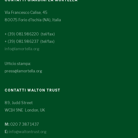
Via Francesco Calise, 45
80075 Forio d'Ischia (NA), Italia
+ (39) 081.986220 (tel/fax)
+ (39) 081.986237 (tel/fax)
info@lamortella.org
Ufficio stampa:
press@lamortella.org
CONTATTI WALTON TRUST
89, Judd Street
WC1H 9NE London, UK
M:
020 7 387 1437
E:
info@waltontrust.org