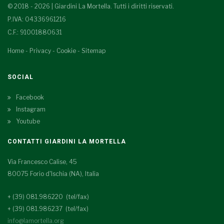
© 2018 - 2026 | Giardini La Mortella. Tutti i diritti riservati.
P.IVA: 04336961216
C.F.: 91001880631
Home
-
Privacy
-
Cookie
-
Sitemap
SOCIAL
Facebook
Instagram
Youtube
CONTATTI GIARDINI LA MORTELLA
Via Francesco Calise, 45
80075 Forio d'Ischia (NA), Italia
+ (39) 081.986220 (tel/fax)
+ (39) 081.986237 (tel/fax)
info@lamortella.org