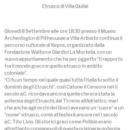
Etrusco di Villa Giuliai
Giovedì 8 Settembre alle ore 18:30 presso il Museo
Archeologico di Pithecusae a Villa Arbusto continua il
percorso culturale di Kepos, organizzato dalla
Fondazione Walton e Giardini La Mortella, con un
nuovo appuntamento che ha per oggetto “Il rapporto
tra il mondo greco e quello etrusco in ambito
coloniale”.
“Ci fu un tempo nel quale quasi tutta l’Italia fu sotto il
dominio degli Etruschi”, così Catone il Censore nel II
secolo a.C. ricordava ancora quella che era stata la
potenza degli Etruschi, dal Tirreno all’Adriatico, mari
che anche agli occhi dei Greci avevano un “cuore” e un
“nome” etrusco, come attesterà ancora nel I secolo
a.C. Tito Livio. Gli storici greci come Polibio erano
altrettanto consapevoli di questa originaria potenza