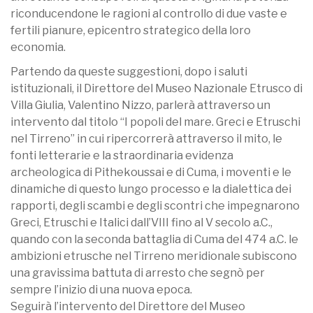
riconducendone le ragioni al controllo di due vaste e
fertili pianure, epicentro strategico della loro
economia.
Partendo da queste suggestioni, dopo i saluti
istituzionali, il Direttore del Museo Nazionale Etrusco di
Villa Giulia, Valentino Nizzo, parlerà attraverso un
intervento dal titolo “I popoli del mare. Greci e Etruschi
nel Tirreno” in cui ripercorrerà attraverso il mito, le
fonti letterarie e la straordinaria evidenza
archeologica di Pithekoussai e di Cuma, i moventi e le
dinamiche di questo lungo processo e la dialettica dei
rapporti, degli scambi e degli scontri che impegnarono
Greci, Etruschi e Italici dall’VIII fino al V secolo a.C.,
quando con la seconda battaglia di Cuma del 474 a.C. le
ambizioni etrusche nel Tirreno meridionale subiscono
una gravissima battuta di arresto che segnò per
sempre l’inizio di una nuova epoca.
Seguirà l’intervento del Direttore del Museo