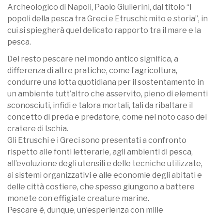
Archeologico di Napoli, Paolo Giulierini, dal titolo “I
popoli della pesca tra Greci e Etruschi: mito e storia”, in
cui si spiegherà quel delicato rapporto tra il mare e la
pesca.
Del resto pescare nel mondo antico significa, a
differenza di altre pratiche, come l’agricoltura,
condurre una lotta quotidiana per il sostentamento in
un ambiente tutt’altro che asservito, pieno di elementi
sconosciuti, infidi e talora mortali, tali da ribaltare il
concetto di preda e predatore, come nel noto caso del
cratere di Ischia.
Gli Etruschi e i Greci sono presentati a confronto
rispetto alle fonti letterarie, agli ambienti di pesca,
all’evoluzione degli utensili e delle tecniche utilizzate,
ai sistemi organizzativi e alle economie degli abitati e
delle città costiere, che spesso giungono a battere
monete con effigiate creature marine.
Pescare è, dunque, un’esperienza con mille