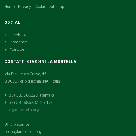
Home
-
Privacy
-
Cookie
-
Sitemap
SOCIAL
Facebook
Instagram
Youtube
CONTATTI GIARDINI LA MORTELLA
Via Francesco Calise, 45
80075 Forio d'Ischia (NA), Italia
+ (39) 081.986220 (tel/fax)
+ (39) 081.986237 (tel/fax)
info@lamortella.org
Ufficio stampa:
press@lamortella.org