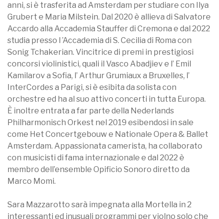
anni, si è trasferita ad Amsterdam per studiare con Ilya
Grubert e Maria Milstein. Dal 2020 è allieva di Salvatore
Accardo alla Accademia Stauffer di Cremona e dal 2022
studia presso l ’Accademia di S. Cecilia di Roma con
Sonig Tchakerian. Vincitrice di premi in prestigiosi
concorsi violinistici, quali il Vasco Abadjiev e l’ Emil
Kamilarov a Sofia, l’ Arthur Grumiaux a Bruxelles, l’
InterCordes a Parigi, si è esibita da solista con
orchestre ed ha al suo attivo concerti in tutta Europa.
È inoltre entrata a far parte della Nederlands
Philharmonisch Orkest nel 2019 esibendosi in sale
come Het Concertgebouw e Nationale Opera & Ballet
Amsterdam. Appassionata camerista, ha collaborato
con musicisti di fama internazionale e dal 2022 è
membro dell’ensemble Opificio Sonoro diretto da
Marco Momi.
Sara Mazzarotto sarà impegnata alla Mortella in 2
interessanti ed inusuali programmi per violno solo che