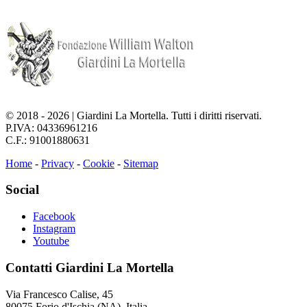
© 2018 - 2026 | Giardini La Mortella. Tutti i diritti riservati.
P.IVA: 04336961216
C.F.: 91001880631
Home
-
Privacy
-
Cookie
-
Sitemap
Social
Facebook
Instagram
Youtube
Contatti Giardini La Mortella
Via Francesco Calise, 45
80075 Forio d'Ischia (NA), Italia