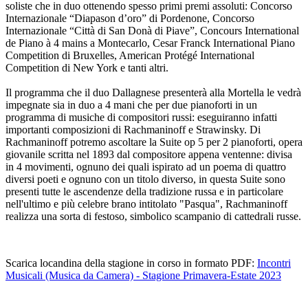
soliste che in duo ottenendo spesso primi premi assoluti: Concorso
Internazionale “Diapason d’oro” di Pordenone, Concorso
Internazionale “Città di San Donà di Piave”, Concours International
de Piano à 4 mains a Montecarlo, Cesar Franck International Piano
Competition di Bruxelles, American Protégé International
Competition di New York e tanti altri.
Il programma che il duo Dallagnese presenterà alla Mortella le vedrà
impegnate sia in duo a 4 mani che per due pianoforti in un
programma di musiche di compositori russi: eseguiranno infatti
importanti composizioni di Rachmaninoff e Strawinsky. Di
Rachmaninoff potremo ascoltare la Suite op 5 per 2 pianoforti, opera
giovanile scritta nel 1893 dal compositore appena ventenne: divisa
in 4 movimenti, ognuno dei quali ispirato ad un poema di quattro
diversi poeti e ognuno con un titolo diverso, in questa Suite sono
presenti tutte le ascendenze della tradizione russa e in particolare
nell'ultimo e più celebre brano intitolato "Pasqua", Rachmaninoff
realizza una sorta di festoso, simbolico scampanio di cattedrali russe.
Scarica locandina della stagione in corso in formato PDF:
Incontri
Musicali (Musica da Camera) - Stagione Primavera-Estate 2023