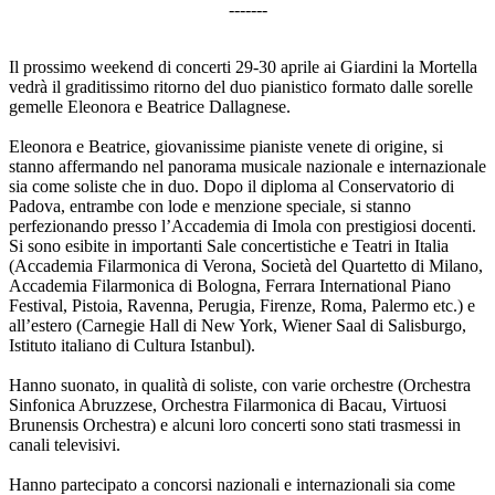
-------
Il prossimo weekend di concerti 29-30 aprile ai Giardini la Mortella
vedrà il graditissimo ritorno del duo pianistico formato dalle sorelle
gemelle Eleonora e Beatrice Dallagnese.
Eleonora e Beatrice, giovanissime pianiste venete di origine, si
stanno affermando nel panorama musicale nazionale e internazionale
sia come soliste che in duo. Dopo il diploma al Conservatorio di
Padova, entrambe con lode e menzione speciale, si stanno
perfezionando presso l’Accademia di Imola con prestigiosi docenti.
Si sono esibite in importanti Sale concertistiche e Teatri in Italia
(Accademia Filarmonica di Verona, Società del Quartetto di Milano,
Accademia Filarmonica di Bologna, Ferrara International Piano
Festival, Pistoia, Ravenna, Perugia, Firenze, Roma, Palermo etc.) e
all’estero (Carnegie Hall di New York, Wiener Saal di Salisburgo,
Istituto italiano di Cultura Istanbul).
Hanno suonato, in qualità di soliste, con varie orchestre (Orchestra
Sinfonica Abruzzese, Orchestra Filarmonica di Bacau, Virtuosi
Brunensis Orchestra) e alcuni loro concerti sono stati trasmessi in
canali televisivi.
Hanno partecipato a concorsi nazionali e internazionali sia come