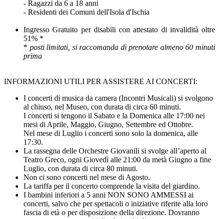
- Ragazzi da 6 a 18 anni
- Residenti dei Comuni dell'Isola d'Ischia
Ingresso Gratuito per disabili con attestato di invalidità oltre
51% *
*
posti limitati, si raccomanda di prenotare almeno 60 minuti
prima
INFORMAZIONI UTILI PER ASSISTERE AI CONCERTI:
I concerti di musica da camera (Incontri Musicali) si svolgono
al chiuso, nel Museo, con durata di circa 60 minuti.
I concerti si tengono il Sabato e la Domenica alle 17:00 nei
mesi di Aprile, Maggio, Giugno, Settembre ed Ottobre.
Nel mese di Luglio i concerti sono solo la domenica, alle
17:30.
La rassegna delle Orchestre Giovanili si svolge all’aperto al
Teatro Greco, ogni Giovedì alle 21:00 da metà Giugno a fine
Luglio, con durata di circa 80 minuti.
Non ci sono concerti nel mese di Agosto.
La tariffa per il concerto comprende la visita del giardino.
I bambini inferiori a 5 anni NON SONO AMMESSI ai
concerti, salvo che per spettacoli o iniziative riferite alla loro
fascia di età o per disposizione della direzione. Dovranno