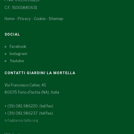
C.F.: 91001880631
Home
-
Privacy
-
Cookie
-
Sitemap
SOCIAL
Facebook
Instagram
Youtube
CONTATTI GIARDINI LA MORTELLA
Via Francesco Calise, 45
80075 Forio d'Ischia (NA), Italia
+ (39) 081.986220 (tel/fax)
+ (39) 081.986237 (tel/fax)
info@lamortella.org