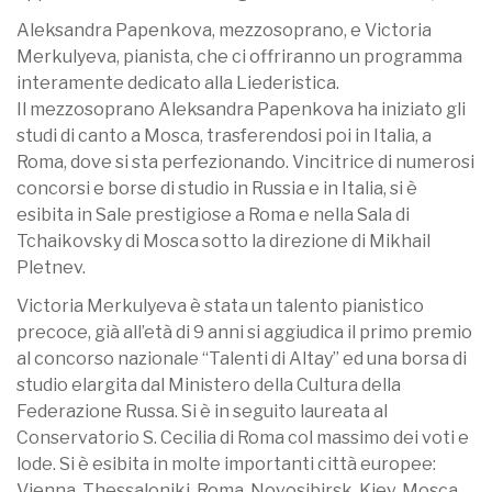
Aleksandra Papenkova, mezzosoprano, e Victoria
Merkulyeva, pianista, che ci offriranno un programma
interamente dedicato alla Liederistica.
Il mezzosoprano Aleksandra Papenkova ha iniziato gli
studi di canto a Mosca, trasferendosi poi in Italia, a
Roma, dove si sta perfezionando. Vincitrice di numerosi
concorsi e borse di studio in Russia e in Italia, si è
esibita in Sale prestigiose a Roma e nella Sala di
Tchaikovsky di Mosca sotto la direzione di Mikhail
Pletnev.
Victoria Merkulyeva è stata un talento pianistico
precoce, già all’età di 9 anni si aggiudica il primo premio
al concorso nazionale “Talenti di Altay” ed una borsa di
studio elargita dal Ministero della Cultura della
Federazione Russa. Si è in seguito laureata al
Conservatorio S. Cecilia di Roma col massimo dei voti e
lode. Si è esibita in molte importanti città europee:
Vienna, Thessaloniki, Roma, Novosibirsk, Kiev, Mosca,