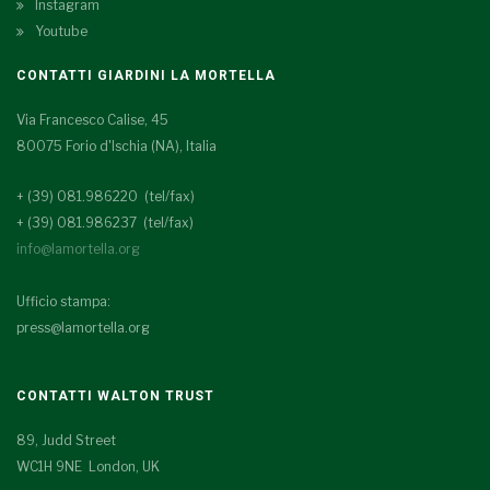
Instagram
Youtube
CONTATTI GIARDINI LA MORTELLA
Via Francesco Calise, 45
80075 Forio d'Ischia (NA), Italia
+ (39) 081.986220 (tel/fax)
+ (39) 081.986237 (tel/fax)
info@lamortella.org
Ufficio stampa:
press@lamortella.org
CONTATTI WALTON TRUST
89, Judd Street
WC1H 9NE London, UK