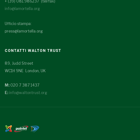
+ (39) 081.986237 (tel/fax)
info@lamortella.org
Ufficio stampa:
press@lamortella.org
CONTATTI WALTON TRUST
89, Judd Street
WC1H 9NE London, UK
M:
020 7 387 1437
E:
info@waltontrust.org