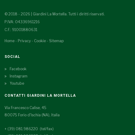
© 2018 - 2026 | Giardini La Mortella. Tutti i diritti riservati.
P.IVA: 04336961216
C.F.: 91001880631
Home
-
Privacy
-
Cookie
-
Sitemap
SOCIAL
Facebook
Instagram
Youtube
CONTATTI GIARDINI LA MORTELLA
Via Francesco Calise, 45
80075 Forio d'Ischia (NA), Italia
+ (39) 081.986220 (tel/fax)