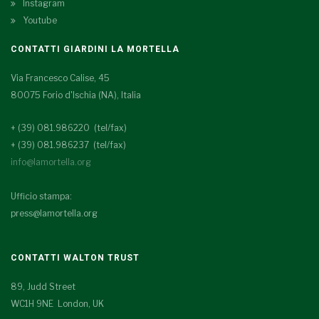
Instagram
Youtube
CONTATTI GIARDINI LA MORTELLA
Via Francesco Calise, 45
80075 Forio d'Ischia (NA), Italia
+ (39) 081.986220 (tel/fax)
+ (39) 081.986237 (tel/fax)
info@lamortella.org
Ufficio stampa:
press@lamortella.org
CONTATTI WALTON TRUST
89, Judd Street
WC1H 9NE London, UK