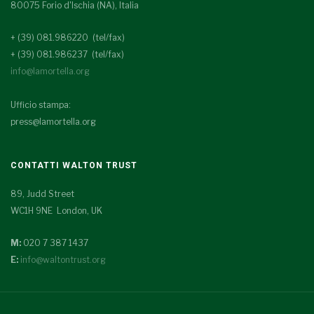
80075 Forio d'Ischia (NA), Italia
+ (39) 081.986220 (tel/fax)
+ (39) 081.986237 (tel/fax)
info@lamortella.org
Ufficio stampa:
press@lamortella.org
CONTATTI WALTON TRUST
89, Judd Street
WC1H 9NE London, UK
M:
020 7 387 1437
E:
info@waltontrust.org