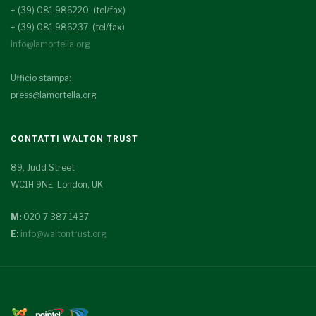
+ (39) 081.986220 (tel/fax)
+ (39) 081.986237 (tel/fax)
info@lamortella.org
Ufficio stampa:
press@lamortella.org
CONTATTI WALTON TRUST
89, Judd Street
WC1H 9NE London, UK
M:
020 7 387 1437
E:
info@waltontrust.org