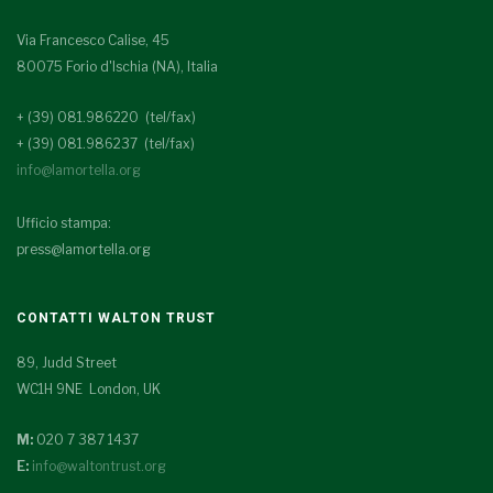
Via Francesco Calise, 45
80075 Forio d'Ischia (NA), Italia
+ (39) 081.986220 (tel/fax)
+ (39) 081.986237 (tel/fax)
info@lamortella.org
Ufficio stampa:
press@lamortella.org
CONTATTI WALTON TRUST
89, Judd Street
WC1H 9NE London, UK
M:
020 7 387 1437
E:
info@waltontrust.org