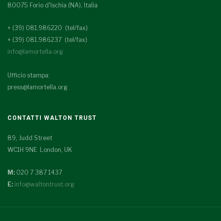
80075 Forio d'Ischia (NA), Italia
+ (39) 081.986220 (tel/fax)
+ (39) 081.986237 (tel/fax)
info@lamortella.org
Ufficio stampa:
press@lamortella.org
CONTATTI WALTON TRUST
89, Judd Street
WC1H 9NE London, UK
M:
020 7 387 1437
E:
info@waltontrust.org