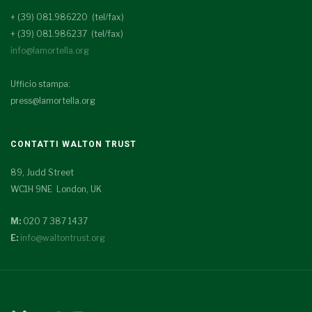
+ (39) 081.986220 (tel/fax)
+ (39) 081.986237 (tel/fax)
info@lamortella.org
Ufficio stampa:
press@lamortella.org
CONTATTI WALTON TRUST
89, Judd Street
WC1H 9NE London, UK
M:
020 7 387 1437
E:
info@waltontrust.org