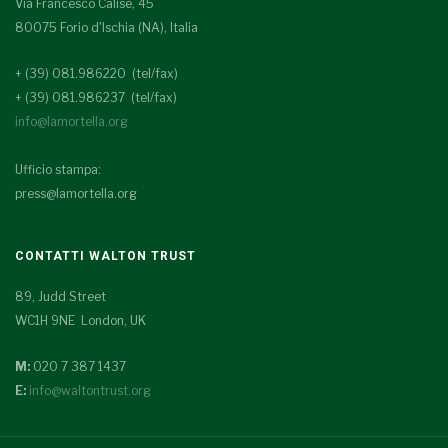
Via Francesco Calise, 45
80075 Forio d'Ischia (NA), Italia
+ (39) 081.986220 (tel/fax)
+ (39) 081.986237 (tel/fax)
info@lamortella.org
Ufficio stampa:
press@lamortella.org
CONTATTI WALTON TRUST
89, Judd Street
WC1H 9NE London, UK
M:
020 7 387 1437
E:
info@waltontrust.org