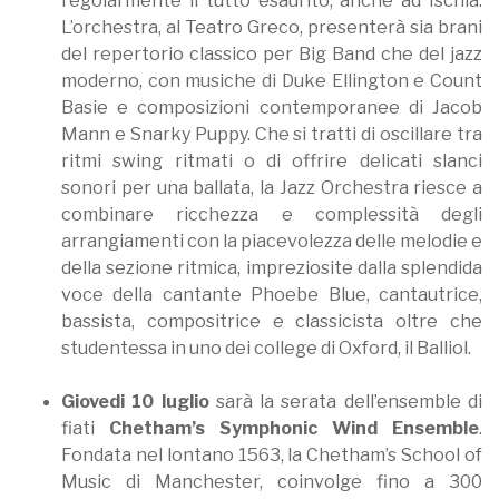
regolarmente il tutto esaurito, anche ad Ischia.
L’orchestra, al Teatro Greco, presenterà sia brani
del repertorio classico per Big Band che del jazz
moderno, con musiche di Duke Ellington e Count
Basie e composizioni contemporanee di Jacob
Mann e Snarky Puppy. Che si tratti di oscillare tra
ritmi swing ritmati o di offrire delicati slanci
sonori per una ballata, la Jazz Orchestra riesce a
combinare ricchezza e complessità degli
arrangiamenti con la piacevolezza delle melodie e
della sezione ritmica, impreziosite dalla splendida
voce della cantante Phoebe Blue, cantautrice,
bassista, compositrice e classicista oltre che
studentessa in uno dei college di Oxford, il Balliol.
Giovedi 10 luglio
sarà la serata dell’ensemble di
fiati
Chetham’s Symphonic Wind Ensemble
.
Fondata nel lontano 1563, la Chetham’s School of
Music di Manchester, coinvolge fino a 300