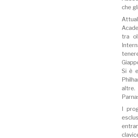
che gl
Attual
Academ
tra o
Inter
tenere
Giappo
Si è 
Philh
altre
Parna
I pro
esclu
entra
clavic