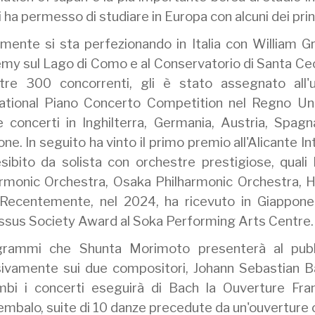
i ha permesso di studiare in Europa con alcuni dei prin
mente si sta perfezionando in Italia con William G
y sul Lago di Como e al Conservatorio di Santa Ceci
ltre 300 concorrenti, gli è stato assegnato all'
national Piano Concerto Competition nel Regno Unit
 concerti in Inghilterra, Germania, Austria, Spagna
ne. In seguito ha vinto il primo premio all'Alicante 
esibito da solista con orchestre prestigiose, quali
armonic Orchestra, Osaka Philharmonic Orchestra, H
. Recentemente, nel 2024, ha ricevuto in Giappone 
ssus Society Award al Soka Performing Arts Centre.
grammi che Shunta Morimoto presenterà al pubbli
sivamente sui due compositori, Johann Sebastian Bac
mbi i concerti eseguirà di Bach la Ouverture Fr
embalo, suite di 10 danze precedute da un'ouverture c