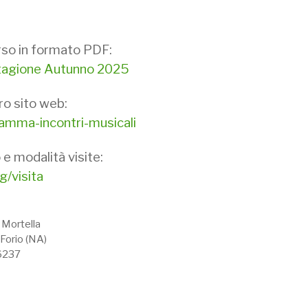
orso in formato PDF:
 Stagione Autunno 2025
ro sito web:
amma-incontri-musicali
o e modalità visite:
g/visita
 Mortella
Forio (NA)
6237