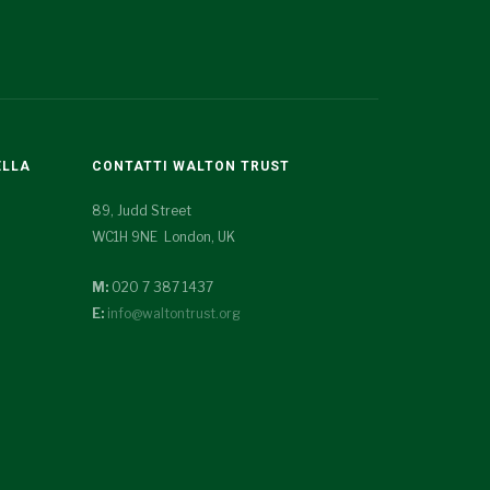
ELLA
CONTATTI WALTON TRUST
89, Judd Street
WC1H 9NE London, UK
M:
020 7 387 1437
E:
info@waltontrust.org