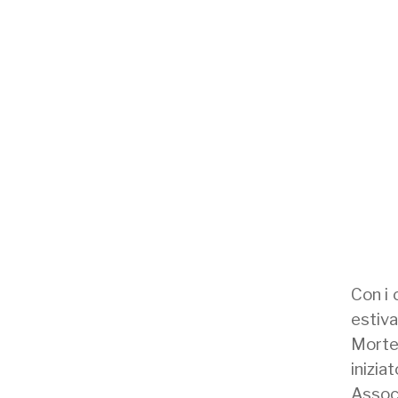
Con i 
estiva
Morte
inizia
Associ