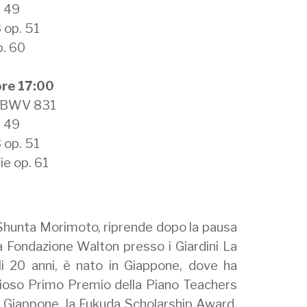
. 49
 op. 51
p. 60
ore 17:00
e BWV 831
. 49
 op. 51
ie op. 61
o Shunta Morimoto, riprende dopo la pausa
a Fondazione Walton presso i Giardini La
li 20 anni, è nato in Giappone, dove ha
estigioso Primo Premio della Piano Teachers
in Giappone, la Fukuda Scholarship Award,