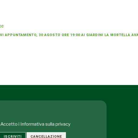
EC
VI APPUNTAMENTO, 30 AGOSTO ORE 19:00 AI GIARDINI LA MORTELLA
AV
Accetto i
Informativa sulla privacy
ISCRIVITI
CANCELLAZIONE