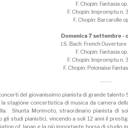
F. Chopin: Fantasia op
F. Chopin: Impromptu n. 3
F. Chopin: Barcarolle o
Domenica 7 settembre - 
J.S. Bach: French Ouvertur
F. Chopin: Fantasia op
F. Chopin: Impromptu n. 3
F. Chopin: Polonaise Fantas
-------
concerti del giovanissimo pianista di grande talent
 la stagione concertistica di musica da camera dell
lla. Shunta Morimoto, straordinario pianista di so
to gli studi pianistici, vincendo a soli 12 anni il pr
ation of Japan e la più importante borsa di studio 