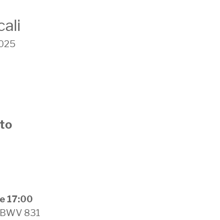
ali
2025
to
e 17:00
e BWV 831