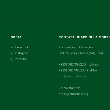
SOCIAL
CONTATTI GIARDINI LA MORT
Facebook
Via Francesco Calise, 45
Instagram
80075 Forio d'Ischia (NA), Italia
Youtube
+ (39) 081.986220 (tel/fax)
+ (39) 081.986237 (tel/fax)
info@lamortella.org
Ufficio stampa:
press@lamortella.org