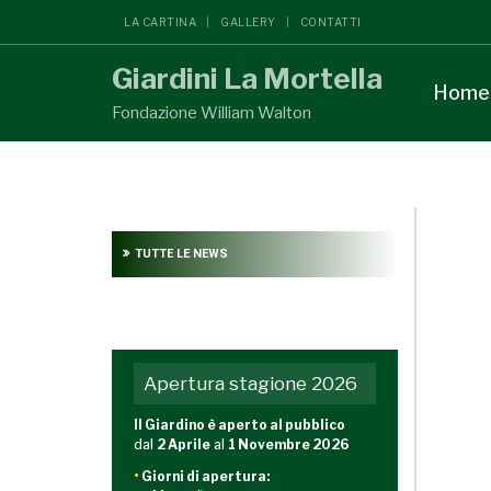
LA CARTINA
GALLERY
CONTATTI
Giardini La Mortella
Home
Fondazione William Walton
TUTTE LE NEWS
Apertura stagione 2026
Il Giardino è aperto al pubblico
dal
2 Aprile
al
1 Novembre 2026
•
Giorni di apertura: