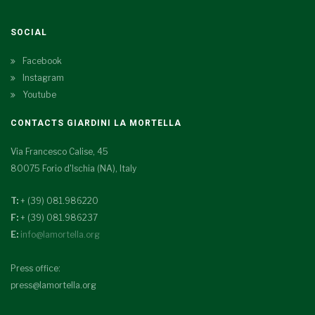
SOCIAL
Facebook
Instagram
Youtube
CONTACTS GIARDINI LA MORTELLA
Via Francesco Calise, 45
80075 Forio d'Ischia (NA), Italy
T:
+ (39) 081.986220
F:
+ (39) 081.986237
E:
info@lamortella.org
Press office:
press@lamortella.org