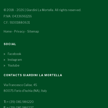
© 2018 - 2026 | Giardini La Mortella. All rights reserved.
P.IVA: 04336961216
C.F.: 91001880631
Home
-
Privacy
-
Sitemap
SOCIAL
Facebook
Instagram
Youtube
CONTACTS GIARDINI LA MORTELLA
Via Francesco Calise, 45
80075 Forio d'Ischia (NA), Italy
T:
+ (39) 081.986220
F:
+ (39) 081.986237