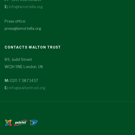
E:
info@lamortella.org
Press office:
press@lamortella.org
CONTACTS WALTON TRUST
89, Judd Street
WC1H 9NE London, UK
M:
020 7 387 1437
E:
info@waltontrust.org