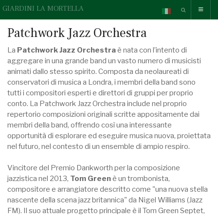
GIARDINI LA MORTELLA
Patchwork Jazz Orchestra
La
Patchwork Jazz Orchestra
è nata con l’intento di
aggregare in una grande band un vasto numero di musicisti
animati dallo stesso spirito. Composta da neolaureati di
conservatori di musica a Londra, i membri della band sono
tutti i compositori esperti e direttori di gruppi per proprio
conto. La Patchwork Jazz Orchestra include nel proprio
repertorio composizioni originali scritte appositamente dai
membri della band, offrendo così una interessante
opportunità di esplorare ed eseguire musica nuova, proiettata
nel futuro, nel contesto di un ensemble di ampio respiro.
Vincitore del Premio Dankworth per la composizione
jazzistica nel 2013,
Tom Green
è un trombonista,
compositore e arrangiatore descritto come "una nuova stella
nascente della scena jazz britannica" da Nigel Williams (Jazz
FM). Il suo attuale progetto principale è il Tom Green Septet,