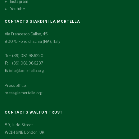
Instagram
Youtube
CONTACTS GIARDINI LA MORTELLA
Via Francesco Calise, 45
80075 Forio d'Ischia (NA), Italy
T:
+ (39) 081.986220
F:
+ (39) 081.986237
E:
info@lamortella.org
Press office:
press@lamortella.org
CONTACTS WALTON TRUST
89, Judd Street
WC1H 9NE London, UK