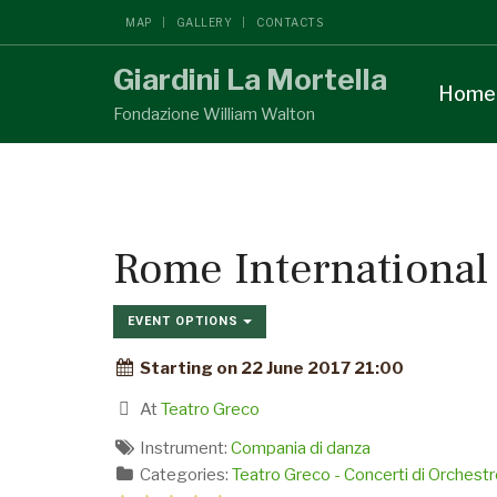
MAP
GALLERY
CONTACTS
Giardini La Mortella
Home
Fondazione William Walton
Rome Internationa
EVENT OPTIONS
Starting on 22 June 2017 21:00
At
Teatro Greco
Instrument:
Compania di danza
Categories:
Teatro Greco - Concerti di Orchestr