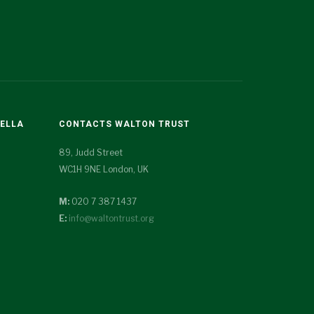
TELLA
CONTACTS WALTON TRUST
89, Judd Street
WC1H 9NE London, UK
M:
020 7 387 1437
E:
info@waltontrust.org