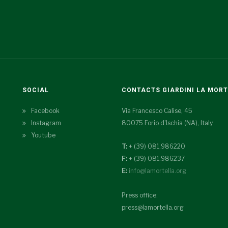
SOCIAL
CONTACTS GIARDINI LA MOR
Facebook
Via Francesco Calise, 45
Instagram
80075 Forio d'Ischia (NA), Italy
Youtube
T:
+ (39) 081.986220
F:
+ (39) 081.986237
E:
info@lamortella.org
Press office:
press@lamortella.org