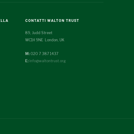
ELLA
CONTATTI WALTON TRUST
89, Judd Street
WC1H 9NE London, UK
M:
020 7 387 1437
E:
info@waltontrust.org