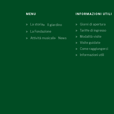
MENU
INFORMAZIONI UTILI
La storia
Giorni di apertura
Il giardino
Tariffe di ingresso
La Fondazione
Modalità visite
Attività musicali
News
Visite guidate
Come raggiungerci
Informazioni utili