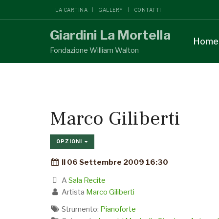
LA CARTINA
GALLERY
CONTATTI
Giardini La Mortella
Home
Fondazione William Walton
Marco Giliberti
OPZIONI
Il 06 Settembre 2009 16:30
A
Sala Recite
Artista
Marco Giliberti
Strumento:
Pianoforte