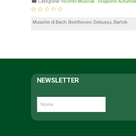
Categorie:
Incontri Musicali - Stagione Autunn
Musiche di Bach, Beethoven, Debussy, Bartok
NEWSLETTER