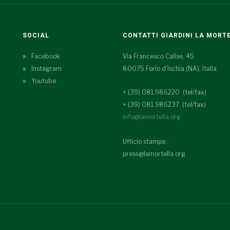
SOCIAL
CONTATTI GIARDINI LA MORT
Facebook
Via Francesco Calise, 45
Instagram
80075 Forio d'Ischia (NA), Italia
Youtube
+ (39) 081.986220 (tel/fax)
+ (39) 081.986237 (tel/fax)
info@lamortella.org
Ufficio stampa:
press@lamortella.org