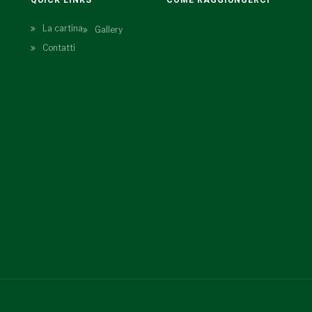
QUICK LINKS
COME RAGGIUNGERCI
La cartina
Gallery
Contatti