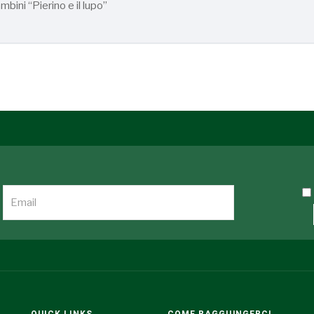
bini “Pierino e il lupo”