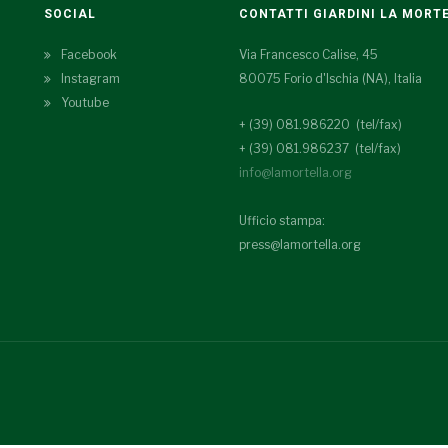
SOCIAL
CONTATTI GIARDINI LA MORT
Facebook
Via Francesco Calise, 45
Instagram
80075 Forio d'Ischia (NA), Italia
Youtube
+ (39) 081.986220 (tel/fax)
+ (39) 081.986237 (tel/fax)
info@lamortella.org
Ufficio stampa:
press@lamortella.org