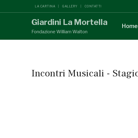
LA CARTINA
GALLERY
CONTATTI
Giardini La Mortella
Home
Fondazione William Walton
Incontri Musicali - Stag