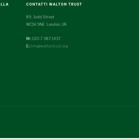
ELLA
CONTATTI WALTON TRUST
89, Judd Street
WC1H 9NE London, UK
M:
020 7 387 1437
E:
info@waltontrust.org