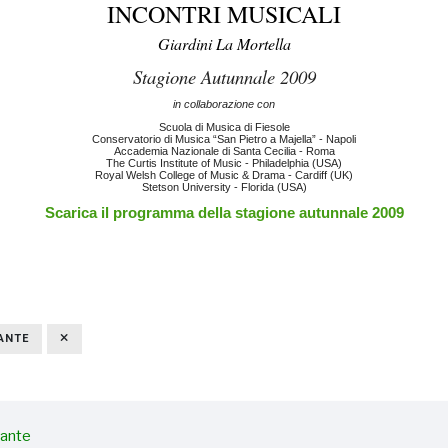
INCONTRI MUSICALI
Giardini La Mortella
Stagione Autunnale 2009
in collaborazione con
Scuola di Musica di Fiesole
Conservatorio di Musica “San Pietro a Majella” - Napoli
Accademia Nazionale di Santa Cecilia - Roma
The Curtis Institute of Music - Philadelphia (USA)
Royal Welsh College of Music & Drama - Cardiff (UK)
Stetson University - Florida (USA)
Scarica il programma della stagione autunnale 2009
ANTE
tante