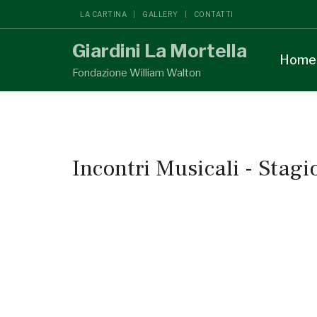
LA CARTINA
GALLERY
CONTATTI
Giardini La Mortella
Home
Fondazione William Walton
Incontri Musicali - Stag