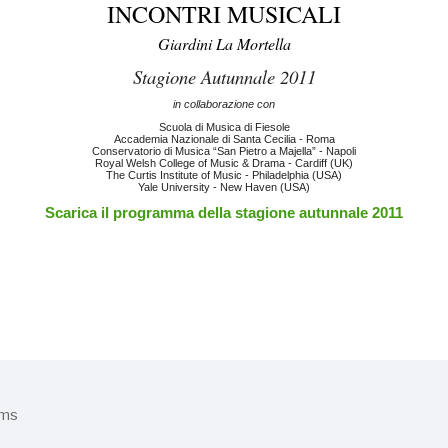
INCONTRI MUSICALI
Giardini La Mortella
Stagione Autunnale 2011
in collaborazione con
Scuola di Musica di Fiesole
Accademia Nazionale di Santa Cecilia - Roma
Conservatorio di Musica “San Pietro a Majella” - Napoli
Royal Welsh College of Music & Drama - Cardiff (UK)
The Curtis Institute of Music - Philadelphia (USA)
Yale University - New Haven (USA)
Scarica il programma della stagione autunnale 2011
hms