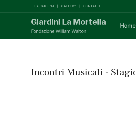
LA CARTINA
GALLERY
CONTATTI
Giardini La Mortella
Home
Fondazione William Walton
Incontri Musicali - Stag