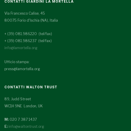
CONTATTI GIARDINI LA MORTELLA
Via Francesco Calise, 45
80075 Forio d'Ischia (NA), Italia
+ (39) 081.986220 (tel/fax)
+ (39) 081.986237 (tel/fax)
info@lamortella.org
Ufficio stampa:
press@lamortella.org
CONTATTI WALTON TRUST
89, Judd Street
WC1H 9NE London, UK
M:
020 7 387 1437
E:
info@waltontrust.org