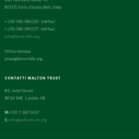
80075 Forio d'Ischia (NA), Italia
+ (39) 081.986220 (tel/fax)
+ (39) 081.986237 (tel/fax)
info@lamortella.org
Ufficio stampa:
press@lamortella.org
CONTATTI WALTON TRUST
89, Judd Street
WC1H 9NE London, UK
M:
020 7 387 1437
E:
info@waltontrust.org