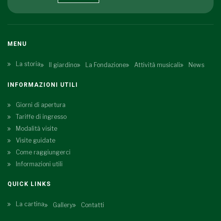
MENU
La storia
Il giardino
La Fondazione
Attività musicali
News
INFORMAZIONI UTILI
Giorni di apertura
Tariffe di ingresso
Modalità visite
Visite guidate
Come raggiungerci
Informazioni utili
QUICK LINKS
La cartina
Gallery
Contatti