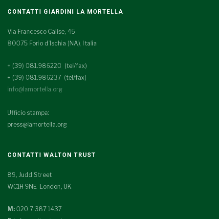
CONTATTI GIARDINI LA MORTELLA
Via Francesco Calise, 45
80075 Forio d'Ischia (NA), Italia
+ (39) 081.986220 (tel/fax)
+ (39) 081.986237 (tel/fax)
info@lamortella.org
Ufficio stampa:
press@lamortella.org
CONTATTI WALTON TRUST
89, Judd Street
WC1H 9NE London, UK
M:
020 7 387 1437